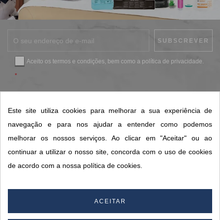
Aceito os
termos e condições
, bem como a
política de privacidade
.
*
Este site utiliza cookies para melhorar a sua experiência de
CONTACTOS SORISA
navegação e para nos ajudar a entender como podemos
ÁREAS DE NEGÓCIO
melhorar os nossos serviços. Ao clicar em "Aceitar" ou ao
A SORISA
continuar a utilizar o nosso site, concorda com o uso de cookies
de acordo com a nossa política de cookies.
A SUA CONTA
ACEITAR
© 2026 SORISA S.A. - Todos os direitos reservados.