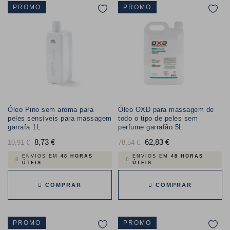
PROMO
PROMO
Óleo Pino sem aroma para
Óleo OXD para massagem de
peles sensíveis para massagem
todo o tipo de peles sem
garrafa 1L
perfume garrafão 5L
Preço
8,73 €
Preço
Preço
62,83 €
Preço
10,91 €
78,54 €
normal
normal
ENVIOS EM
48 HORAS
ENVIOS EM
48 HORAS
ÚTEIS
ÚTEIS
COMPRAR
COMPRAR
PROMO
PROMO