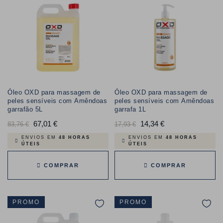
Óleo OXD para massagem de
Óleo OXD para massagem de
peles sensíveis com Amêndoas
peles sensíveis com Amêndoas
garrafão 5L
garrafa 1L
Preço
67,01 €
Preço
Preço
14,34 €
Preço
83,76 €
17,93 €
normal
normal
ENVIOS EM
48 HORAS
ENVIOS EM
48 HORAS
ÚTEIS
ÚTEIS
COMPRAR
COMPRAR
PROMO
PROMO