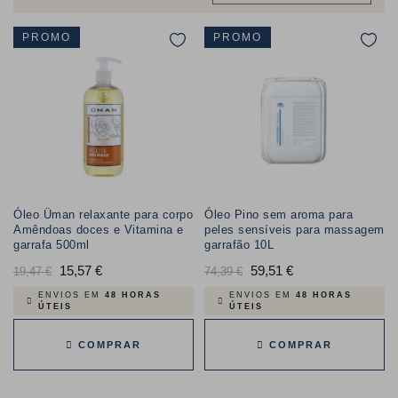
PROMO
PROMO
Óleo Üman relaxante para corpo
Óleo Pino sem aroma para
Amêndoas doces e Vitamina e
peles sensíveis para massagem
garrafa 500ml
garrafão 10L
Preço
15,57 €
Preço
Preço
59,51 €
Preço
19,47 €
74,39 €
normal
normal
ENVIOS EM
48 HORAS
ENVIOS EM
48 HORAS
ÚTEIS
ÚTEIS
COMPRAR
COMPRAR