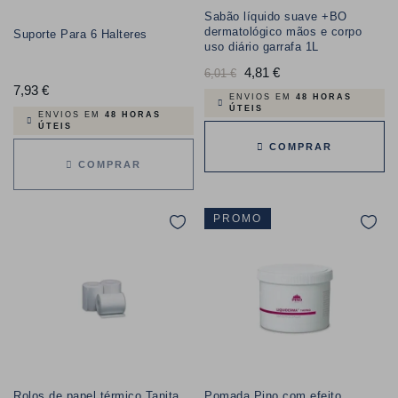
Sabão líquido suave +BO
dermatológico mãos e corpo
Suporte Para 6 Halteres
uso diário garrafa 1L
Preço
4,81 €
Preço
6,01 €
7,93 €
Preço
normal
ENVIOS EM
48 HORAS
ÚTEIS
ENVIOS EM
48 HORAS
ÚTEIS
COMPRAR
COMPRAR
PROMO
Rolos de papel térmico Tanita
Pomada Pino com efeito