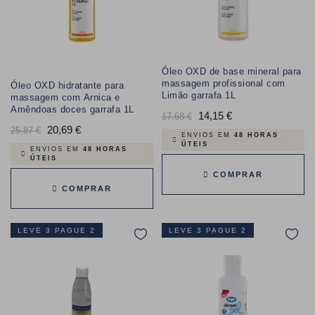
Óleo OXD de base mineral para
massagem profissional com
Óleo OXD hidratante para
Limão garrafa 1L
massagem com Arnica e
Amêndoas doces garrafa 1L
Preço
14,15 €
Preço
17,68 €
Preço
20,69 €
Preço
25,87 €
normal
ENVIOS EM
48 HORAS
ÚTEIS
normal
ENVIOS EM
48 HORAS
ÚTEIS
COMPRAR
COMPRAR
LEVE 3 PAGUE 2
LEVE 3 PAGUE 2