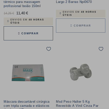
térmico para massagem
Largo 2 Barras Npi0670
profissional boião 150ml
ENVIOS EM
48 HORAS
Preço
11,40 €
Preço
14,26 €
ÚTEIS
normal
ENVIOS EM
48 HORAS
ÚTEIS
COMPRAR
COMPRAR
Máscara descartável cirúrgica
Msd Peso Halter 5 Kg
com tripla camada e elásticos
Revestido A Vinil Cinza Par