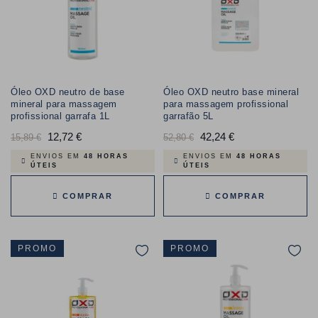
Óleo OXD neutro de base
Óleo OXD neutro base mineral
mineral para massagem
para massagem profissional
profissional garrafa 1L
garrafão 5L
Preço
12,72 €
Preço
Preço
42,24 €
Preço
15,89 €
52,80 €
normal
normal
ENVIOS EM
48 HORAS
ENVIOS EM
48 HORAS
ÚTEIS
ÚTEIS
COMPRAR
COMPRAR
PROMO
PROMO