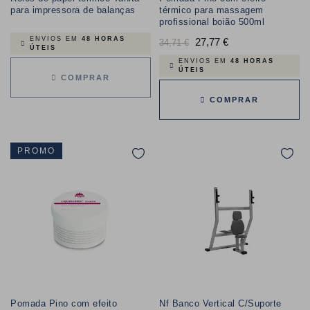
para impressora de balanças
térmico para massagem
profissional boião 500ml
ENVIOS EM
48 HORAS
Preço
27,77 €
Preço
34,71 €
ÚTEIS
normal
ENVIOS EM
48 HORAS
ÚTEIS
COMPRAR
COMPRAR
PROMO
Pomada Pino com efeito
Nf Banco Vertical C/Suporte