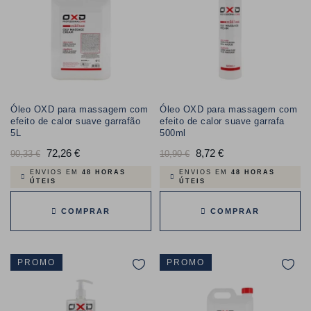
Óleo OXD para massagem com
Óleo OXD para massagem com
efeito de calor suave garrafão
efeito de calor suave garrafa
5L
500ml
Preço
72,26 €
Preço
Preço
8,72 €
Preço
90,33 €
10,90 €
normal
normal
ENVIOS EM
48 HORAS
ENVIOS EM
48 HORAS
ÚTEIS
ÚTEIS
COMPRAR
COMPRAR
PROMO
PROMO