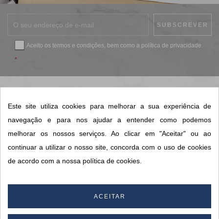
Aceito os
termos e condições
, bem como a
política de privacidade
.
*
CONTACTOS SORISA
Este site utiliza cookies para melhorar a sua experiência de
ÁREAS DE NEGÓCIO
navegação e para nos ajudar a entender como podemos
A SORISA
melhorar os nossos serviços. Ao clicar em "Aceitar" ou ao
continuar a utilizar o nosso site, concorda com o uso de cookies
A SUA CONTA
de acordo com a nossa política de cookies.
© 2026 SORISA S.A. - Todos os direitos reservados.
ACEITAR
By