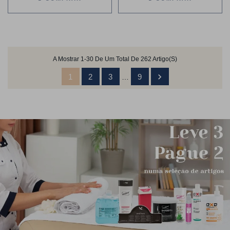
A Mostrar 1-30 De Um Total De 262 Artigo(s)

1
2
3
9
…