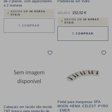
de 2 planos, com aquecimento
Prateleiras em Vidro
e 2 motores
ENVIOS EM
48 HORAS
Preço
152,52 €
Preço
190,65 €
ÚTEIS
normal
ENVIOS EM
48 HORAS
ÚTEIS
COMPRAR
COMPRAR
Pedal para marquesas SPA
MOON -HEMA -CELEST -PYRO
Cabeçais em tecido não tecido
- EMER
TNT branco para proteção de