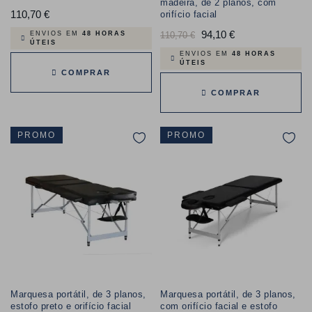
madeira, de 2 planos, com
110,70 €
Preço
orifício facial
Preço
94,10 €
Preço
110,70 €
ENVIOS EM
48 HORAS
ÚTEIS
normal
ENVIOS EM
48 HORAS
ÚTEIS
COMPRAR
COMPRAR
PROMO
PROMO
Marquesa portátil, de 3 planos,
Marquesa portátil, de 3 planos,
estofo preto e orifício facial
com orifício facial e estofo