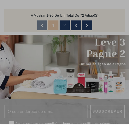
A Mostrar 1-30 De Um Total De 72 Artigo(s)


1
2
3
Aceito os
termos e condições
, bem como a
política de privacidade
.