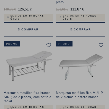
preto
Preço
126,51 €
Preço
Preço
111,87 €
Preço
148,83 €
131,61 €
normal
normal
ENVIOS EM
48 HORAS
ENVIOS EM
48 HORAS
ÚTEIS
ÚTEIS
COMPRAR
COMPRAR
PROMO
PROMO
Marquesa metálica fixa branca
Marquesa metálica fixa MULIP,
SIRP, de 2 planos, com orifício
de 2 planos e estofo branco,
facial
ENVIOS EM
48 HORAS
ENVIOS EM
48 HORAS