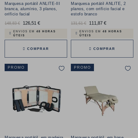
Marquesa portátil ANLITE-III
Marquesa portátil ANLITE, 2
branca, alumínio, 3 planos,
planos, com orifício facial e
orifício facial
estofo branco
Preço
126,51 €
Preço
Preço
111,87 €
Preço
148,83 €
131,61 €
normal
normal
ENVIOS EM
48 HORAS
ENVIOS EM
48 HORAS
ÚTEIS
ÚTEIS
COMPRAR
COMPRAR
PROMO
PROMO
Marquesa portátil, em madeira
Marquesa portátil, em base