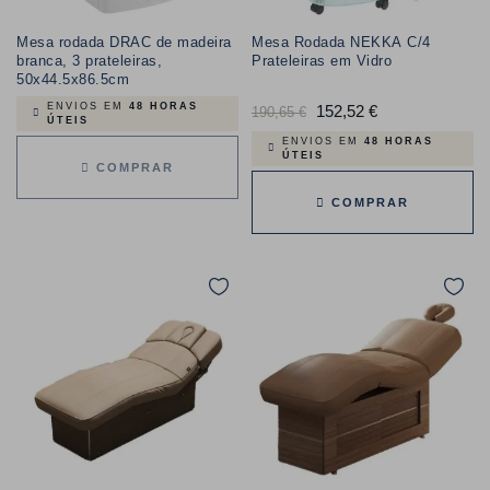
Mesa rodada DRAC de madeira
Mesa Rodada NEKKA C/4
branca, 3 prateleiras,
Prateleiras em Vidro
50x44.5x86.5cm
ENVIOS EM
48 HORAS
Preço
152,52 €
Preço
190,65 €
ÚTEIS
normal
ENVIOS EM
48 HORAS
ÚTEIS
COMPRAR
COMPRAR