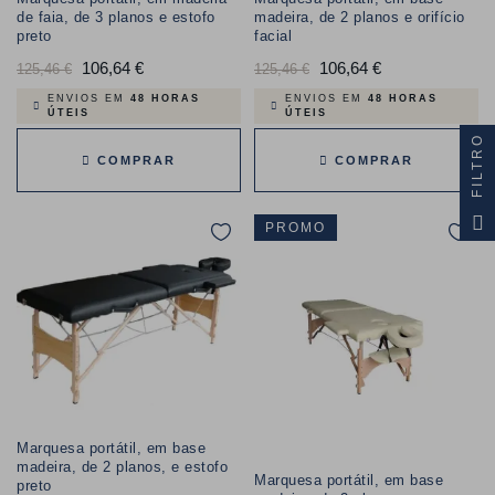
de faia, de 3 planos e estofo
madeira, de 2 planos e orifício
preto
facial
Preço
106,64 €
Preço
Preço
106,64 €
Preço
125,46 €
125,46 €
normal
normal
ENVIOS EM
48 HORAS
ENVIOS EM
48 HORAS
ÚTEIS
ÚTEIS
FILTRO
COMPRAR
COMPRAR
PROMO
Marquesa portátil, em base
madeira, de 2 planos, e estofo
Marquesa portátil, em base
preto