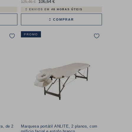
Preço
106,64 €
Preço
125,46 €
normal
ENVIOS EM
48 HORAS ÚTEIS
COMPRAR
PROMO
ra, de 2
Marquesa portátil ANLITE, 2 planos, com
orifício facial e estofo branco