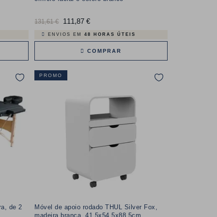
Preço
111,87 €
Preço
131,61 €
normal
ENVIOS EM
48 HORAS ÚTEIS
COMPRAR
PROMO
ra, de 2
Móvel de apoio rodado THUL Silver Fox,
madeira branca, 41,5x54,5x88,5cm