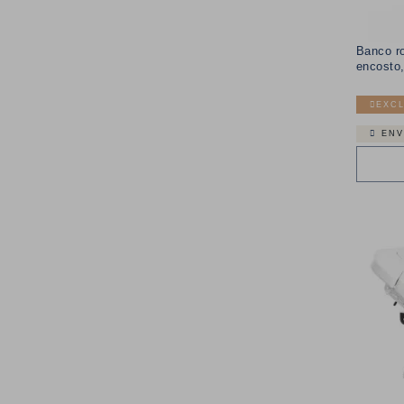
Banco ro
encosto
EXCL
ENV