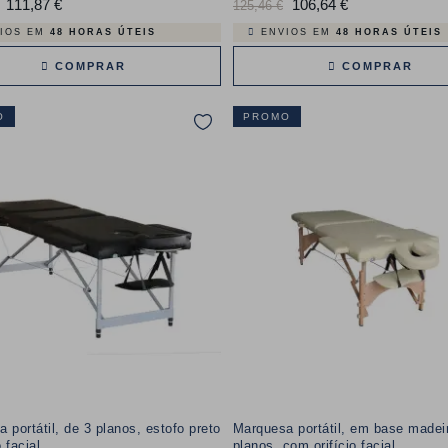
111,87 €
Preço
Preço
106,64 €
Preço
125,46 €
normal
IOS EM
48 HORAS ÚTEIS
ENVIOS EM
48 HORAS ÚTEIS
COMPRAR
COMPRAR
O
PROMO
 portátil, de 3 planos, estofo preto
Marquesa portátil, em base madei
o facial
planos, com orifício facial