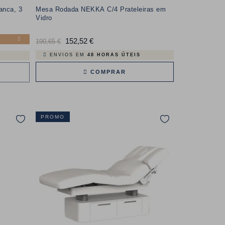
anca, 3
Mesa Rodada NEKKA C/4 Prateleiras em
Vidro
Preço
152,52 €
Preço
190,65 €
normal
ENVIOS EM
48 HORAS ÚTEIS
COMPRAR
PROMO