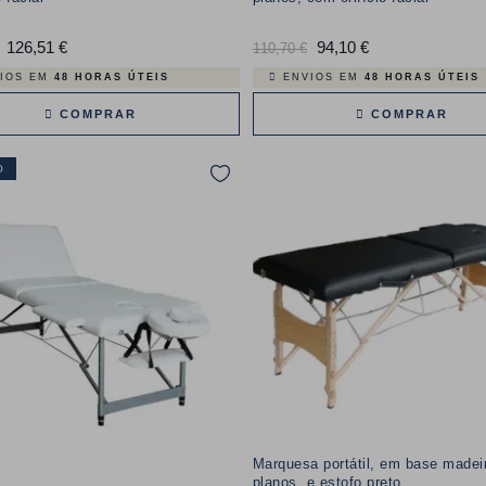
126,51 €
Preço
Preço
94,10 €
Preço
110,70 €
normal
IOS EM
48 HORAS ÚTEIS
ENVIOS EM
48 HORAS ÚTEIS
COMPRAR
COMPRAR
O
Marquesa portátil, em base madei
planos, e estofo preto