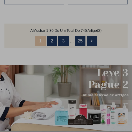
A Mostrar 1-30 De Um Total De 745 Artigo(s)

1
2
3
25
…