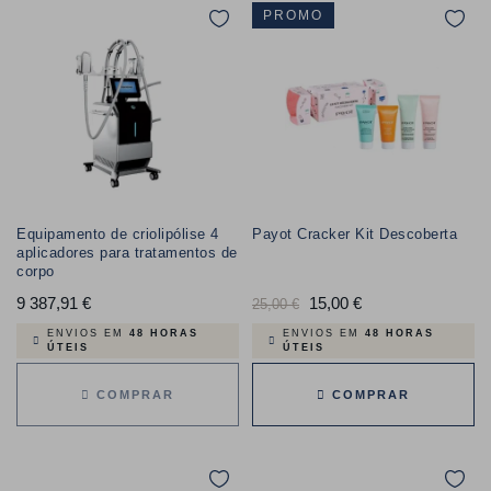
PROMO
Equipamento de criolipólise 4
Payot Cracker Kit Descoberta
aplicadores para tratamentos de
corpo
9 387,91 €
Preço
Preço
15,00 €
Preço
25,00 €
normal
ENVIOS EM
48 HORAS
ENVIOS EM
48 HORAS
ÚTEIS
ÚTEIS
COMPRAR
COMPRAR