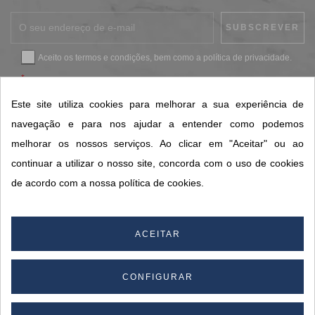
Aceito os
termos e condições
, bem como a
política de privacidade
.
*
Este site utiliza cookies para melhorar a sua experiência de
navegação e para nos ajudar a entender como podemos
CONTACTOS SORISA
melhorar os nossos serviços. Ao clicar em "Aceitar" ou ao
ÁREAS DE NEGÓCIO
continuar a utilizar o nosso site, concorda com o uso de cookies
A SORISA
de acordo com a nossa política de cookies.
A SUA CONTA
ACEITAR
© 2026 SORISA S.A. - Todos os direitos reservados.
CONFIGURAR
By