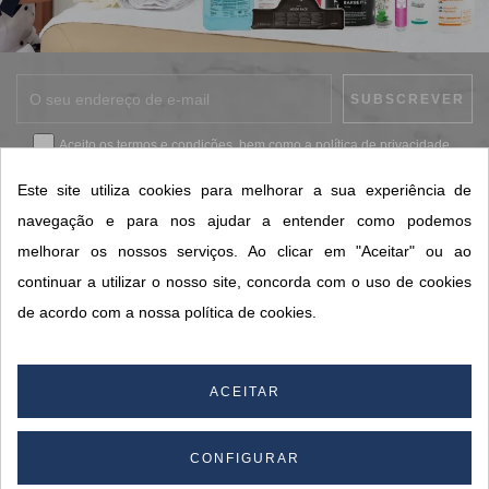
Aceito os
termos e condições
, bem como a
política de privacidade
.
*
Este site utiliza cookies para melhorar a sua experiência de
navegação e para nos ajudar a entender como podemos
melhorar os nossos serviços. Ao clicar em "Aceitar" ou ao
CONTACTOS SORISA
continuar a utilizar o nosso site, concorda com o uso de cookies
ÁREAS DE NEGÓCIO
de acordo com a nossa política de cookies.
A SORISA
A SUA CONTA
ACEITAR
CONFIGURAR
© 2026 SORISA S.A. - Todos os direitos reservados.