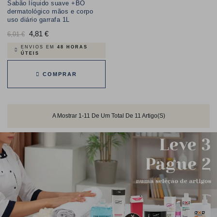
Sabão líquido suave +BO
dermatológico mãos e corpo
uso diário garrafa 1L
Preço
4,81 €
Preço
6,01 €
normal
ENVIOS EM
48 HORAS
ÚTEIS
COMPRAR
A Mostrar 1-11 De Um Total De 11 Artigo(s)