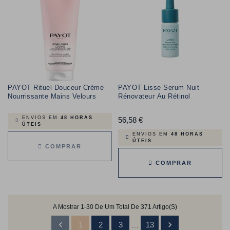
PAYOT Rituel Douceur Crème
PAYOT Lisse Serum Nuit
Nourrissante Mains Velours
Rénovateur Au Rétinol
ENVIOS EM
48 HORAS
56,58 €
Preço
ÚTEIS
ENVIOS EM
48 HORAS
ÚTEIS
COMPRAR
COMPRAR
A Mostrar 1-30 De Um Total De 371 Artigo(s)


1
2
3
13
…