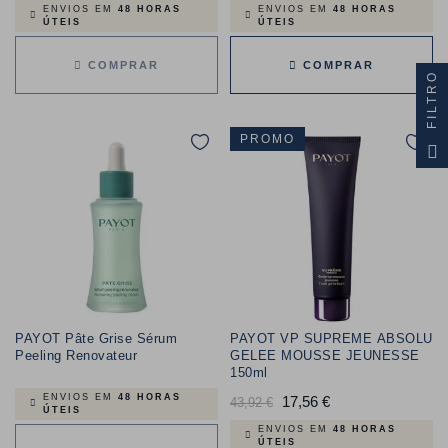
normal
ENVIOS EM
48 HORAS
ENVIOS EM
48 HORAS
ÚTEIS
ÚTEIS
COMPRAR
COMPRAR
FILTRO
PROMO
PAYOT Pâte Grise Sérum
PAYOT VP SUPREME ABSOLU
Peeling Renovateur
GELEE MOUSSE JEUNESSE
150ml
ENVIOS EM
48 HORAS
Preço
17,56 €
Preço
43,92 €
ÚTEIS
normal
ENVIOS EM
48 HORAS
ÚTEIS