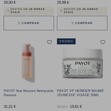
29,00 €
Preço
29,98 €
Preço
ENVIOS EM
48 HORAS
ENVIOS EM
48 HORAS
ÚTEIS
ÚTEIS
COMPRAR
COMPRAR
PROMO
PAYOT Nue Mousse Nettoyante
PAYOT VP HERBIER BAUME
Douceur
JEUNESSE VISAGE 50ML
31,21 €
Preço
Preço
19,61 €
Preço
49,02 €