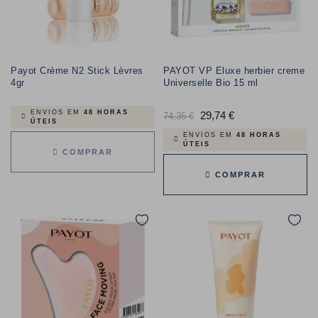
Payot Crème N2 Stick Lèvres
PAYOT VP Eluxe herbier creme
4gr
Universelle Bio 15 ml
ENVIOS EM
48 HORAS
Preço
29,74 €
Preço
74,35 €
ÚTEIS
normal
ENVIOS EM
48 HORAS
ÚTEIS
COMPRAR
COMPRAR