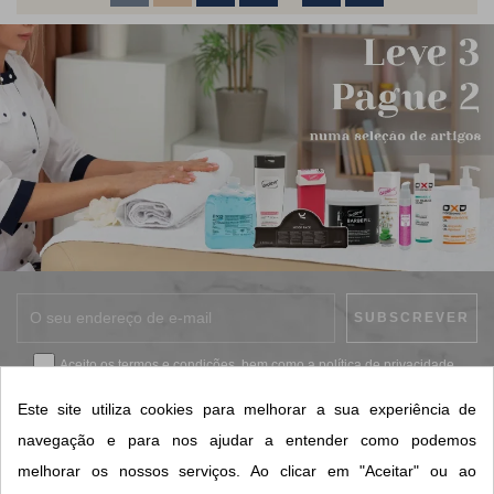
Aceito os
termos e condições
, bem como a
política de privacidade
.
*
Este site utiliza cookies para melhorar a sua experiência de
navegação e para nos ajudar a entender como podemos
melhorar os nossos serviços. Ao clicar em "Aceitar" ou ao
CONTACTOS SORISA