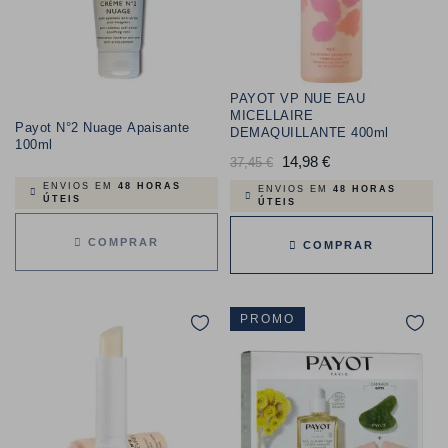
PAYOT VP NUE EAU
MICELLAIRE
Payot N°2 Nuage Apaisante
DEMAQUILLANTE 400ml
100ml
Preço
14,98 €
Preço
37,45 €
ENVIOS EM
48 HORAS
normal
ENVIOS EM
48 HORAS
ÚTEIS
ÚTEIS
COMPRAR
COMPRAR
PROMO