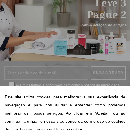
Aceito os
termos e condições
, bem como a
política de privacidade
.
*
Este site utiliza cookies para melhorar a sua experiência de
navegação e para nos ajudar a entender como podemos
melhorar os nossos serviços. Ao clicar em "Aceitar" ou ao
CONTACTOS SORISA
continuar a utilizar o nosso site, concorda com o uso de cookies
ÁREAS DE NEGÓCIO
de acordo com a nossa política de cookies.