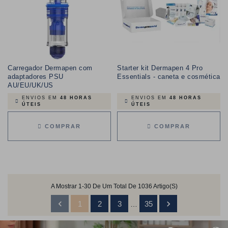
Carregador Dermapen com
Starter kit Dermapen 4 Pro
adaptadores PSU
Essentials - caneta e cosmética
AU/EU/UK/US
ENVIOS EM
48 HORAS
ENVIOS EM
48 HORAS
ÚTEIS
ÚTEIS
COMPRAR
COMPRAR
A Mostrar 1-30 De Um Total De 1036 Artigo(s)


1
2
3
35
…