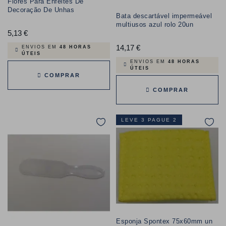
Flores Para Enfeites De
Decoração De Unhas
Bata descartável impermeável
multiusos azul rolo 20un
5,13 €
Preço
14,17 €
Preço
ENVIOS EM
48 HORAS
ÚTEIS
ENVIOS EM
48 HORAS
ÚTEIS
COMPRAR
COMPRAR
LEVE 3 PAGUE 2
Esponja Spontex 75x60mm un