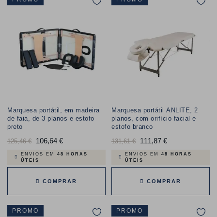
Marquesa portátil, em madeira
Marquesa portátil ANLITE, 2
de faia, de 3 planos e estofo
planos, com orifício facial e
preto
estofo branco
Preço
106,64 €
Preço
Preço
111,87 €
Preço
125,46 €
131,61 €
normal
normal
ENVIOS EM
48 HORAS
ENVIOS EM
48 HORAS
ÚTEIS
ÚTEIS
COMPRAR
COMPRAR
PROMO
PROMO