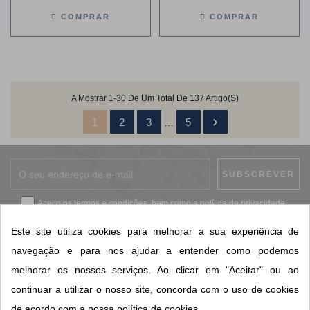
COMPRAR
COMPRAR
A Mostrar 1-30 De Um Total De 137 Artigo(s)

1
2
3
5
…
Aceito os
termos e condições
, bem como a
política de privacidade
.
*
Este site utiliza cookies para melhorar a sua experiência de
navegação e para nos ajudar a entender como podemos
melhorar os nossos serviços. Ao clicar em "Aceitar" ou ao
CONTACTOS SORISA
continuar a utilizar o nosso site, concorda com o uso de cookies
ÁREAS DE NEGÓCIO
de acordo com a nossa política de cookies.