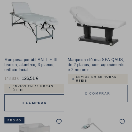
Marquesa portátil ANLITE-III
Marquesa elétrica SPA QAUS,
branca, alumínio, 3 planos,
de 2 planos, com aquecimento
orifício facial
e 2 motores
ENVIOS EM
48 HORAS
Preço
126,51 €
Preço
148,83 €
ÚTEIS
normal
ENVIOS EM
48 HORAS
ÚTEIS
COMPRAR
COMPRAR
PROMO