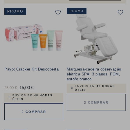
PROMO
PROMO
Payot Cracker Kit Descoberta
Marquesa-cadeira observação
elétrica SPA, 3 planos, FOM,
estofo branco
ENVIOS EM
48 HORAS
Preço
15,00 €
Preço
25,00 €
ÚTEIS
normal
ENVIOS EM
48 HORAS
ÚTEIS
COMPRAR
COMPRAR