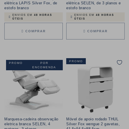
elétrica LAPIS Silver Fox, de
elétrica SELEN, de 3 planos e
estofo branco
estofo branco
ENVIOS EM
48 HORAS
ENVIOS EM
48 HORAS
ÚTEIS
ÚTEIS
COMPRAR
COMPRAR
PROMO
PROMO
POR
ENCOMENDA
Marquesa-cadeira observação
Móvel de apoio rodado THUL
eletrica branca SELEN, 4
Silver Fox wengue 2 gavetas,
motores, 3 planos
41,5x54,5x88,5cm