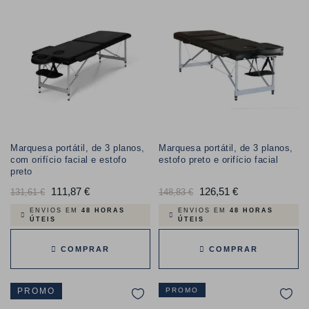
Marquesa portátil, de 3 planos,
Marquesa portátil, de 3 planos,
com orifício facial e estofo
estofo preto e orifício facial
preto
Preço
111,87 €
Preço
Preço
126,51 €
Preço
131,61 €
148,83 €
normal
normal
ENVIOS EM
48 HORAS
ENVIOS EM
48 HORAS
ÚTEIS
ÚTEIS
COMPRAR
COMPRAR
PROMO
PROMO