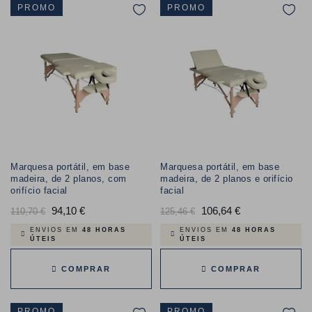
PROMO
PROMO
Marquesa portátil, em base
Marquesa portátil, em base
madeira, de 2 planos, com
madeira, de 2 planos e orifício
orifício facial
facial
Preço
94,10 €
Preço
Preço
106,64 €
Preço
110,70 €
125,46 €
normal
normal
ENVIOS EM
48 HORAS
ENVIOS EM
48 HORAS
ÚTEIS
ÚTEIS
COMPRAR
COMPRAR
PROMO
PROMO