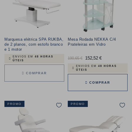
Marquesa elétrica SPA RUKBA,
Mesa Rodada NEKKA C/4
de 2 planos, com estofo branco
Prateleiras em Vidro
e 1 motor
ENVIOS EM
48 HORAS
Preço
152,52 €
Preço
190,65 €
ÚTEIS
normal
ENVIOS EM
48 HORAS
ÚTEIS
COMPRAR
COMPRAR
PROMO
PROMO