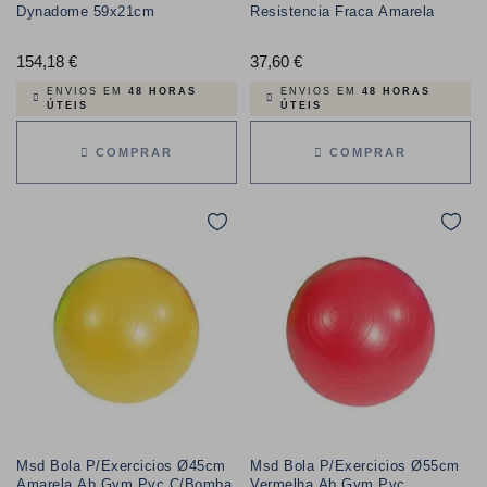
Dynadome 59x21cm
Resistencia Fraca Amarela
154,18 €
Preço
37,60 €
Preço
ENVIOS EM
48 HORAS
ENVIOS EM
48 HORAS
ÚTEIS
ÚTEIS
COMPRAR
COMPRAR
Msd Bola P/Exercicios Ø45cm
Msd Bola P/Exercicios Ø55cm
Amarela Ab Gym Pvc C/Bomba
Vermelha Ab Gym Pvc