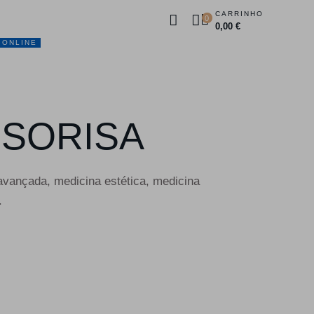
CARRINHO
0
0,00 €
 ONLINE
DUTOS
PROMOÇÕES
CONTACTOS
 SORISA
avançada, medicina estética, medicina
.