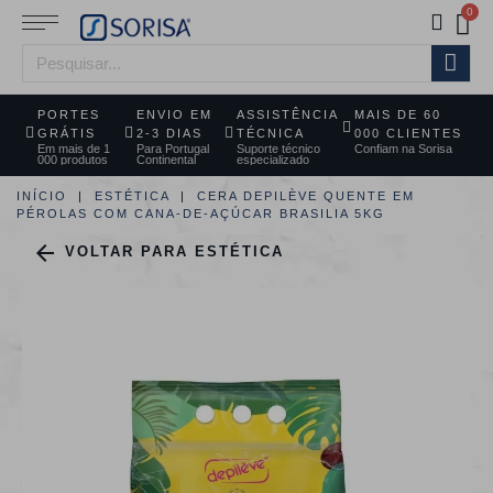
PORTES
ENVIO EM
ASSISTÊNCIA
MAIS DE 60
GRÁTIS
2-3 DIAS
TÉCNICA
000 CLIENTES
Em mais de 1
Para Portugal
Suporte técnico
Confiam na Sorisa
000 produtos
Continental
especializado
INÍCIO
ESTÉTICA
CERA DEPILÈVE QUENTE EM
PÉROLAS COM CANA-DE-AÇÚCAR BRASILIA 5KG

VOLTAR PARA ESTÉTICA