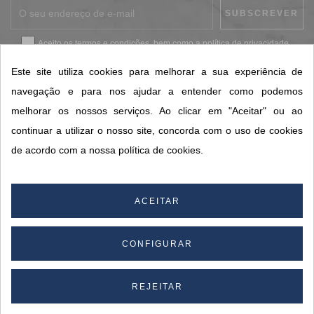
Aceito os
termos e condições
, bem como a
política de privacidade
.
*
Este site utiliza cookies para melhorar a sua experiência de
navegação e para nos ajudar a entender como podemos
melhorar os nossos serviços. Ao clicar em "Aceitar" ou ao
CONTACTOS SORISA
continuar a utilizar o nosso site, concorda com o uso de cookies
ÁREAS DE NEGÓCIO
de acordo com a nossa política de cookies.
A SORISA
A SUA CONTA
ACEITAR
CONFIGURAR
© 2026 SORISA S.A. - Todos os direitos reservados.
By
REJEITAR