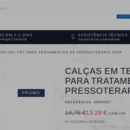
LOJA 
NEGÓCIO
MARCAS
SERVIÇOS
PRO
IO EM 2-3 DIAS
ASSISTÊNCIA TÉCNICA
ortugal Continental
Suporte técnico especializado
 TECIDO TNT PARA TRATAMENTOS DE PRESSOTERAPIA 10UN
CALÇAS EM T
PARA TRATAM
PRESSOTERAP
PROMO
REFERÊNCIA:
0RP0307
14,76 €
13,28 €
COM IVA
De 01/11/2025 a 31/08/2026