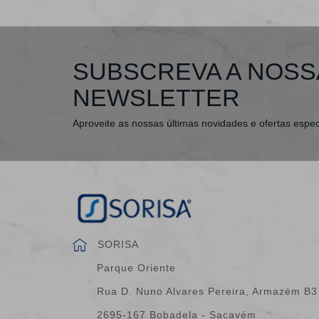
SUBSCREVA A NOSS
NEWSLETTER
Aproveite as nossas últimas novidades e ofertas espec
SORISA
Parque Oriente
Rua D. Nuno Alvares Pereira, Armazém B3
2695-167 Bobadela - Sacavém