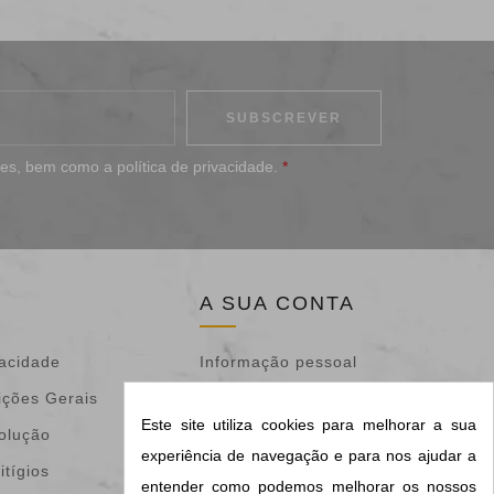
ões
, bem como a
política de privacidade
.
*
A SUA CONTA
vacidade
Informação pessoal
ições Gerais
Devoluções de
Este site utiliza cookies para melhorar a sua
volução
mercadoria
experiência de navegação e para nos ajudar a
itígios
Encomendas
entender como podemos melhorar os nossos