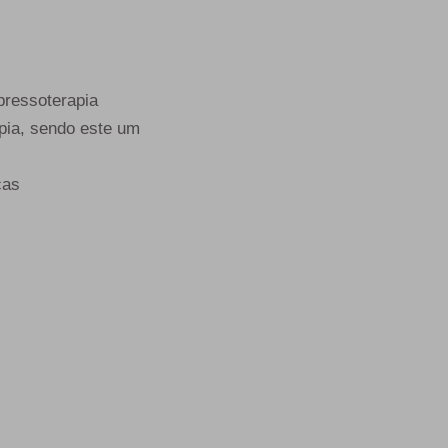
 pressoterapia
apia, sendo este um
cas