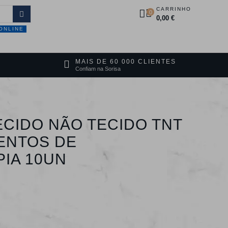
CARRINHO
0
0,00 €
ONLINE
DUTOS
PROMOÇÕES
CONTACTOS
MAIS DE 60 000 CLIENTES
Confiam na Sorisa
ECIDO NÃO TECIDO TNT
ENTOS DE
IA 10UN