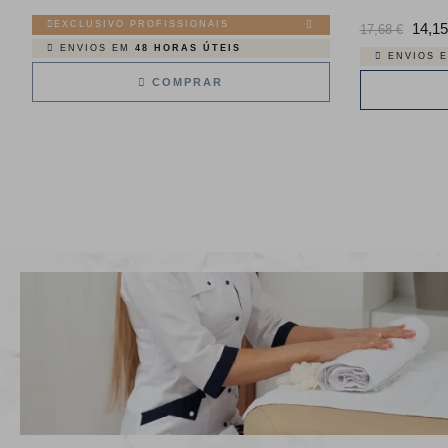
EXCLUSIVO PROFISSIONAIS
Preço
14,15
17,68 €
ENVIOS EM
48 HORAS ÚTEIS
normal
ENVIOS 
COMPRAR