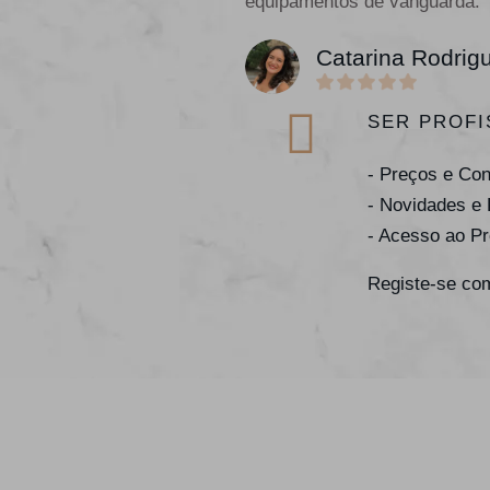
equipamentos de vanguarda."
Catarina Rodrig
SER PROFI
- Preços e Co
- Novidades e
- Acesso ao P
Registe-se com