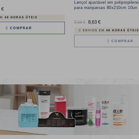
Lençol ajustável em polipropile
para marquesas 80x210cm 10un
 €
Preço
EM
48 HORAS ÚTEIS
Preço
8,63 €
Preço
9,59 €
COMPRAR
normal
ENVIOS EM
48 HORAS ÚTEIS
COMPRAR