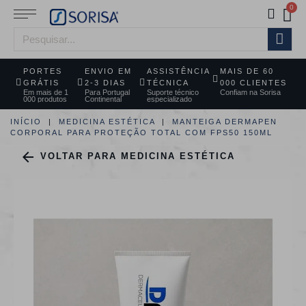
PORTES
ENVIO EM
ASSISTÊNCIA
MAIS DE 60
GRÁTIS
2-3 DIAS
TÉCNICA
000 CLIENTES
Em mais de 1
Para Portugal
Suporte técnico
Confiam na Sorisa
000 produtos
Continental
especializado
INÍCIO
MEDICINA ESTÉTICA
MANTEIGA DERMAPEN
CORPORAL PARA PROTEÇÃO TOTAL COM FPS50 150ML

VOLTAR PARA MEDICINA ESTÉTICA