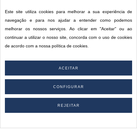
*
Este site utiliza cookies para melhorar a sua experiência de
navegação e para nos ajudar a entender como podemos
melhorar os nossos serviços. Ao clicar em "Aceitar" ou ao
CONTACTOS SORISA
continuar a utilizar o nosso site, concorda com o uso de cookies
ÁREAS DE NEGÓCIO
de acordo com a nossa política de cookies.
A SORISA
A SUA CONTA
ACEITAR
CONFIGURAR
© 2026 SORISA S.A. - Todos os direitos reservados.
By
REJEITAR