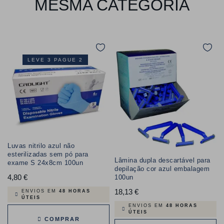
MESMA CATEGORIA
LEVE 3 PAGUE 2
Luvas nitrilo azul não
esterilizadas sem pó para
Lâmina dupla descartável para
exame S 24x8cm 100un
depilação cor azul embalagem
4,80 €
Preço
100un
18,13 €
Preço
ENVIOS EM
48 HORAS
ÚTEIS
ENVIOS EM
48 HORAS
ÚTEIS
COMPRAR