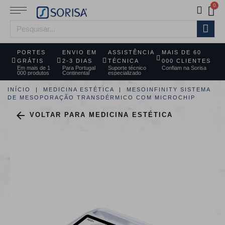
PORTES
ENVIO EM
ASSISTÊNCIA
MAIS DE 60
GRÁTIS
2-3 DIAS
TÉCNICA
000 CLIENTES
Em mais de 1
Para Portugal
Suporte técnico
Confiam na Sorisa
000 produtos
Continental
especializado
INÍCIO
MEDICINA ESTÉTICA
MESOINFINITY SISTEMA
DE MESOPORAÇÃO TRANSDÉRMICO COM MICROCHIP

VOLTAR PARA MEDICINA ESTÉTICA