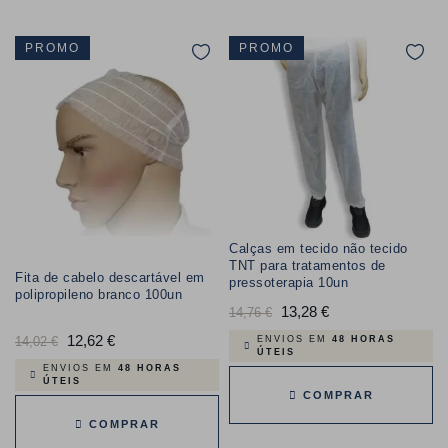
PROMO
PROMO
Calças em tecido não tecido
TNT para tratamentos de
Fita de cabelo descartável em
pressoterapia 10un
polipropileno branco 100un
Preço
13,28 €
Preço
14,76 €
normal
Preço
12,62 €
Preço
14,02 €
ENVIOS EM
48 HORAS
ÚTEIS
normal
ENVIOS EM
48 HORAS
ÚTEIS
COMPRAR
COMPRAR