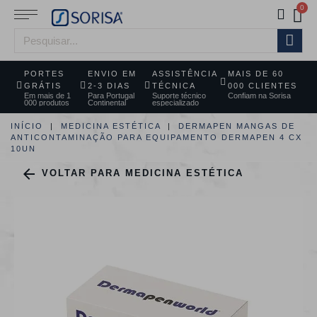
PORTES
ENVIO EM
ASSISTÊNCIA
MAIS DE 60
GRÁTIS
2-3 DIAS
TÉCNICA
000 CLIENTES
Em mais de 1
Para Portugal
Suporte técnico
Confiam na Sorisa
000 produtos
Continental
especializado
INÍCIO
MEDICINA ESTÉTICA
DERMAPEN MANGAS DE
ANTICONTAMINAÇÃO PARA EQUIPAMENTO DERMAPEN 4 CX
10UN

VOLTAR PARA MEDICINA ESTÉTICA