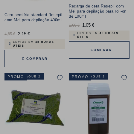
Recarga de cera Resepil com
Mel para depilação para roll-on
Cera semifria standard Resepil
de 100ml
com Mel para depilação 400ml
Preço
1,05 €
Preço
1,60 €
normal
Preço
3,15 €
Preço
4,85 €
ENVIOS EM
48 HORAS
ÚTEIS
normal
ENVIOS EM
48 HORAS
ÚTEIS
COMPRAR
COMPRAR
LEVE 3 PAGUE 2
PROMO
LEVE 3 PAGUE 2
PROMO