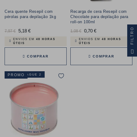
Cera quente Resepil com
Recarga de cera Resepil com
pérolas para depilação 1kg
Chocolate para depilação para
roll-on 100ml
FILTRO
Preço
5,18 €
Preço
Preço
0,70 €
Preço
7,97 €
1,08 €
normal
normal
ENVIOS EM
48 HORAS
ENVIOS EM
48 HORAS
ÚTEIS
ÚTEIS
COMPRAR
COMPRAR
LEVE 3 PAGUE 2
PROMO