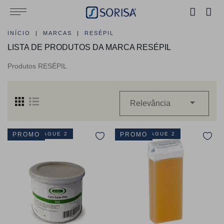
INÍCIO
MARCAS
RESÉPIL
LISTA DE PRODUTOS DA MARCA RESÉPIL
Produtos RESÉPIL

Relevância
LEVE 3 PAGUE 2
PROMO
LEVE 3 PAGUE 2
PROMO