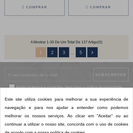
COMPRAR
COMPRAR
A Mostrar 1-30 De Um Total De 137 Artigo(s)

1
2
3
5
…
Aceito os
termos e condições
, bem como a
política de privacidade
.
*
Este site utiliza cookies para melhorar a sua experiência de
navegação e para nos ajudar a entender como podemos
melhorar os nossos serviços. Ao clicar em "Aceitar" ou ao
CONTACTOS SORISA
continuar a utilizar o nosso site, concorda com o uso de cookies
ÁREAS DE NEGÓCIO
de acordo com a nossa política de cookies.