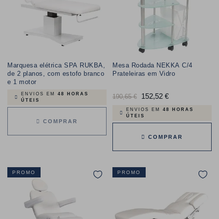
Marquesa elétrica SPA RUKBA,
Mesa Rodada NEKKA C/4
de 2 planos, com estofo branco
Prateleiras em Vidro
e 1 motor
ENVIOS EM
48 HORAS
Preço
152,52 €
Preço
190,65 €
ÚTEIS
normal
ENVIOS EM
48 HORAS
ÚTEIS
COMPRAR
COMPRAR
PROMO
PROMO