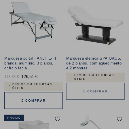
Marquesa portátil ANLITE-III
Marquesa elétrica SPA QAUS,
branca, alumínio, 3 planos,
de 2 planos, com aquecimento
orifício facial
e 2 motores
ENVIOS EM
48 HORAS
Preço
126,51 €
Preço
148,83 €
ÚTEIS
normal
ENVIOS EM
48 HORAS
ÚTEIS
COMPRAR
COMPRAR
PROMO