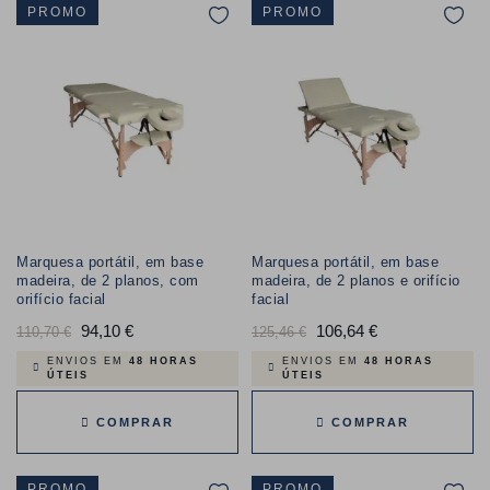
PROMO
PROMO
Marquesa portátil, em base
Marquesa portátil, em base
madeira, de 2 planos, com
madeira, de 2 planos e orifício
orifício facial
facial
Preço
94,10 €
Preço
Preço
106,64 €
Preço
110,70 €
125,46 €
normal
normal
ENVIOS EM
48 HORAS
ENVIOS EM
48 HORAS
ÚTEIS
ÚTEIS
COMPRAR
COMPRAR
PROMO
PROMO