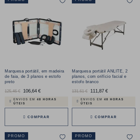
Marquesa portátil, em madeira
Marquesa portátil ANLITE, 2
de faia, de 3 planos e estofo
planos, com orifício facial e
preto
estofo branco
Preço
106,64 €
Preço
Preço
111,87 €
Preço
125,46 €
131,61 €
normal
normal
ENVIOS EM
48 HORAS
ENVIOS EM
48 HORAS
ÚTEIS
ÚTEIS
COMPRAR
COMPRAR
PROMO
PROMO