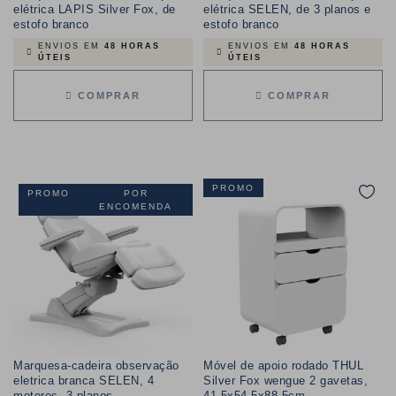
elétrica LAPIS Silver Fox, de
elétrica SELEN, de 3 planos e
estofo branco
estofo branco
ENVIOS EM
48 HORAS
ENVIOS EM
48 HORAS
ÚTEIS
ÚTEIS
COMPRAR
COMPRAR
PROMO
PROMO
POR
ENCOMENDA
Marquesa-cadeira observação
Móvel de apoio rodado THUL
eletrica branca SELEN, 4
Silver Fox wengue 2 gavetas,
motores, 3 planos
41,5x54,5x88,5cm