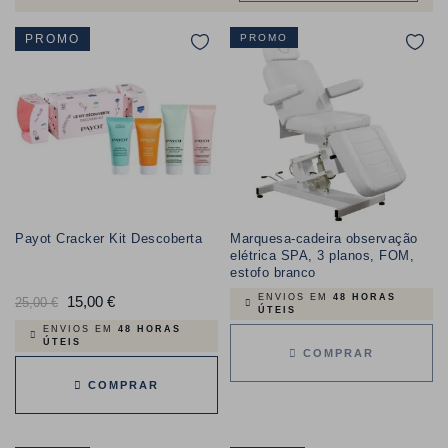
PROMO
PROMO
Payot Cracker Kit Descoberta
Marquesa-cadeira observação
elétrica SPA, 3 planos, FOM,
estofo branco
ENVIOS EM
48 HORAS
Preço
15,00 €
Preço
25,00 €
ÚTEIS
normal
ENVIOS EM
48 HORAS
ÚTEIS
COMPRAR
COMPRAR