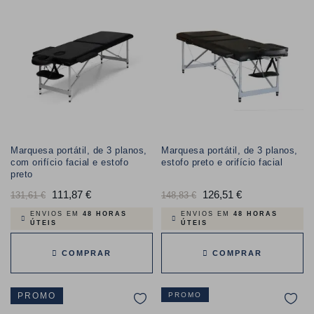
Marquesa portátil, de 3 planos,
Marquesa portátil, de 3 planos,
com orifício facial e estofo
estofo preto e orifício facial
preto
Preço
111,87 €
Preço
Preço
126,51 €
Preço
131,61 €
148,83 €
normal
normal
ENVIOS EM
48 HORAS
ENVIOS EM
48 HORAS
ÚTEIS
ÚTEIS
COMPRAR
COMPRAR
PROMO
PROMO