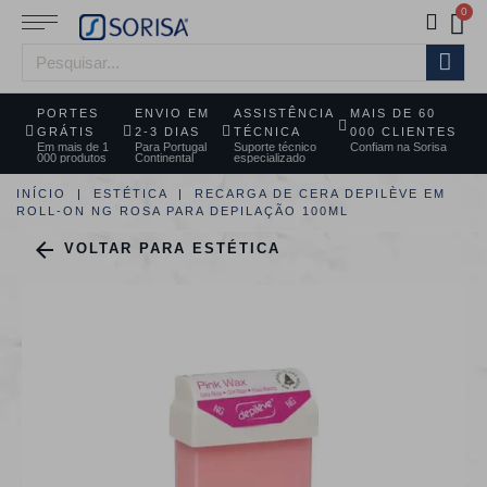
PORTES
ENVIO EM
ASSISTÊNCIA
MAIS DE 60
GRÁTIS
2-3 DIAS
TÉCNICA
000 CLIENTES
Em mais de 1
Para Portugal
Suporte técnico
Confiam na Sorisa
000 produtos
Continental
especializado
INÍCIO
ESTÉTICA
RECARGA DE CERA DEPILÈVE EM
ROLL-ON NG ROSA PARA DEPILAÇÃO 100ML

VOLTAR PARA ESTÉTICA