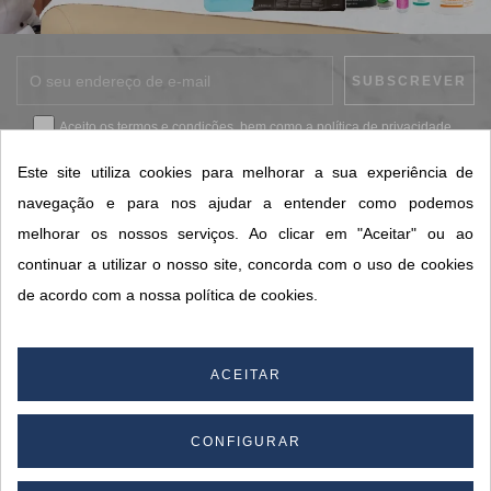
Aceito os
termos e condições
, bem como a
política de privacidade
.
*
Este site utiliza cookies para melhorar a sua experiência de
navegação e para nos ajudar a entender como podemos
melhorar os nossos serviços. Ao clicar em "Aceitar" ou ao
CONTACTOS SORISA
continuar a utilizar o nosso site, concorda com o uso de cookies
ÁREAS DE NEGÓCIO
de acordo com a nossa política de cookies.
A SORISA
A SUA CONTA
ACEITAR
CONFIGURAR
© 2026 SORISA S.A. - Todos os direitos reservados.