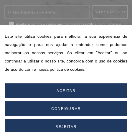
Aceito os
termos e condições
, bem como a
política de privacidade
.
*
Este site utiliza cookies para melhorar a sua experiência de
navegação e para nos ajudar a entender como podemos
melhorar os nossos serviços. Ao clicar em "Aceitar" ou ao
CONTACTOS SORISA
continuar a utilizar o nosso site, concorda com o uso de cookies
ÁREAS DE NEGÓCIO
de acordo com a nossa política de cookies.
A SORISA
A SUA CONTA
ACEITAR
CONFIGURAR
© 2026 SORISA S.A. - Todos os direitos reservados.
By
REJEITAR