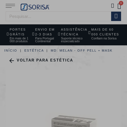
PORTES
ENVIO EM
ASSISTÊNCIA
MAIS DE 60
GRÁTIS
2-3 DIAS
TÉCNICA
000 CLIENTES
Em mais de 1
Para Portugal
Suporte técnico
Confiam na Sorisa
000 produtos
Continental
especializado
INÍCIO
ESTÉTICA
MD: MELAN - OFF PELL + MASK

VOLTAR PARA ESTÉTICA