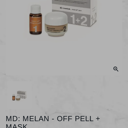

MD: MELAN - OFF PELL +
MASK