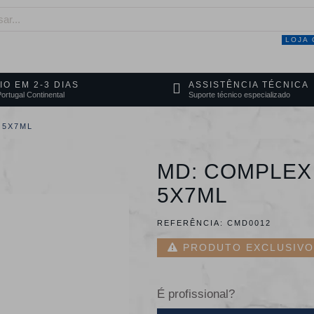
LOJA 
NEGÓCIO
MARCAS
SERVIÇOS
PRO
IO EM 2-3 DIAS
ASSISTÊNCIA TÉCNICA
ortugal Continental
Suporte técnico especializado
 5X7ML
MD: COMPLEX
5X7ML
REFERÊNCIA:
CMD0012
PRODUTO EXCLUSIVO 
É profissional?