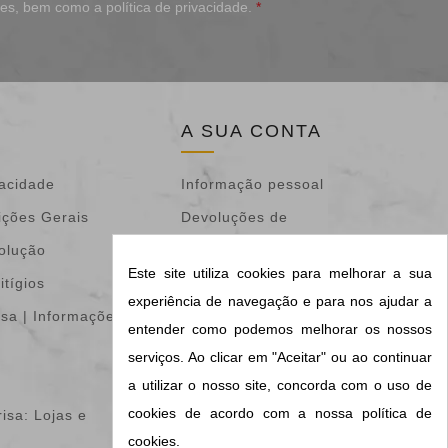
ões
, bem como a
política de privacidade
.
*
A SUA CONTA
vacidade
Informação pessoal
ições Gerais
Devoluções de
volução
mercadoria
Este site utiliza cookies para melhorar a sua
itígios
Encomendas
experiência de navegação e para nos ajudar a
isa | Informações &
Notas de crédito
entender como podemos melhorar os nossos
Endereços
serviços. Ao clicar em "Aceitar" ou ao continuar
Vales de desconto
a utilizar o nosso site, concorda com o uso de
cookies de acordo com a nossa política de
isa: Lojas e
Os meus alertas
cookies.
Configurações de