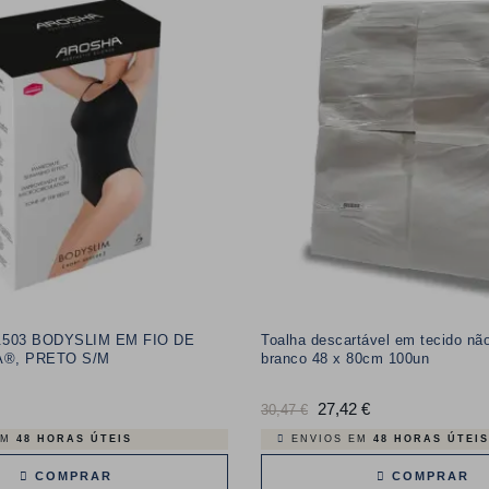
.503 BODYSLIM EM FIO DE
Toalha descartável em tecido nã
®, PRETO S/M
branco 48 x 80cm 100un
o
Preço
27,42 €
Preço
30,47 €
normal
EM
48 HORAS ÚTEIS
ENVIOS EM
48 HORAS ÚTEIS
COMPRAR
COMPRAR