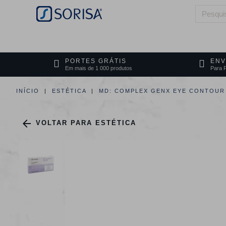
HOME
QUEM SOMOS
ÁREAS DE 
PORTES GRÁTIS
ENV
Em mais de 1 000 produtos
Para P
INÍCIO
ESTÉTICA
MD: COMPLEX GENX EYE CONTOUR

VOLTAR PARA ESTÉTICA