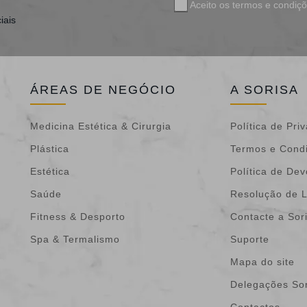
Aceito os
termos e condiç
iais
ÁREAS DE NEGÓCIO
A SORISA
Medicina Estética & Cirurgia
Política de Pri
Plástica
Termos e Cond
Estética
Política de De
Saúde
Resolução de L
Fitness & Desporto
Contacte a Sor
Spa & Termalismo
Suporte
Mapa do site
Delegações Sor
Contactos