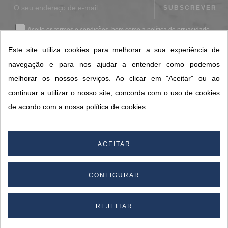
Aceito os
termos e condições
, bem como a
política de privacidade
.
*
Este site utiliza cookies para melhorar a sua experiência de
navegação e para nos ajudar a entender como podemos
melhorar os nossos serviços. Ao clicar em "Aceitar" ou ao
CONTACTOS SORISA
continuar a utilizar o nosso site, concorda com o uso de cookies
ÁREAS DE NEGÓCIO
de acordo com a nossa política de cookies.
A SORISA
A SUA CONTA
ACEITAR
CONFIGURAR
© 2026 SORISA S.A. - Todos os direitos reservados.
By
REJEITAR