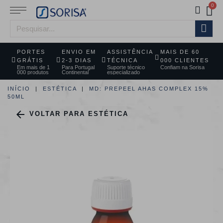
PORTES
ENVIO EM
ASSISTÊNCIA
MAIS DE 60
GRÁTIS
2-3 DIAS
TÉCNICA
000 CLIENTES
Em mais de 1
Para Portugal
Suporte técnico
Confiam na Sorisa
000 produtos
Continental
especializado
INÍCIO
ESTÉTICA
MD: PREPEEL AHAS COMPLEX 15%
50ML

VOLTAR PARA ESTÉTICA