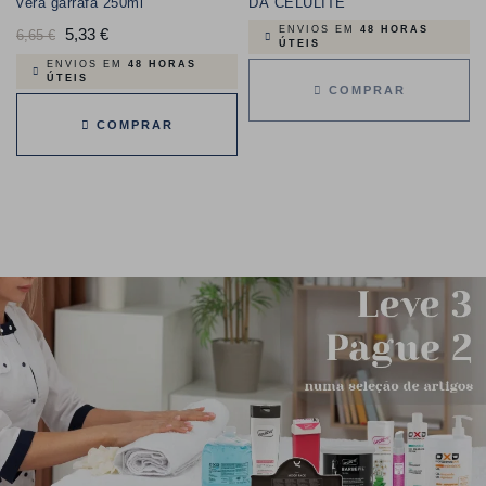
vera garrafa 250ml
DA CELULITE
ENVIOS EM
48 HORAS
Preço
5,33 €
Preço
6,65 €
ÚTEIS
normal
ENVIOS EM
48 HORAS
ÚTEIS
COMPRAR
COMPRAR