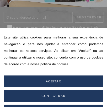
Aceito os
termos e condições
, bem como a
política de privacidade
.
*
Este site utiliza cookies para melhorar a sua experiência de
navegação e para nos ajudar a entender como podemos
melhorar os nossos serviços. Ao clicar em "Aceitar" ou ao
CONTACTOS SORISA
continuar a utilizar o nosso site, concorda com o uso de cookies
ÁREAS DE NEGÓCIO
de acordo com a nossa política de cookies.
A SORISA
A SUA CONTA
ACEITAR
CONFIGURAR
© 2026 SORISA S.A. - Todos os direitos reservados.
By