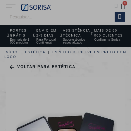
PORTES
ENVIO EM
ASSISTÊNCIA
MAIS DE 60
GRÁTIS
2-3 DIAS
TÉCNICA
000 CLIENTES
Em mais de 1
Para Portugal
Suporte técnico
Confiam na Sorisa
000 produtos
Continental
especializado
INÍCIO
ESTÉTICA
ESPELHO DEPILÈVE EM PRETO COM
LOGO

VOLTAR PARA ESTÉTICA