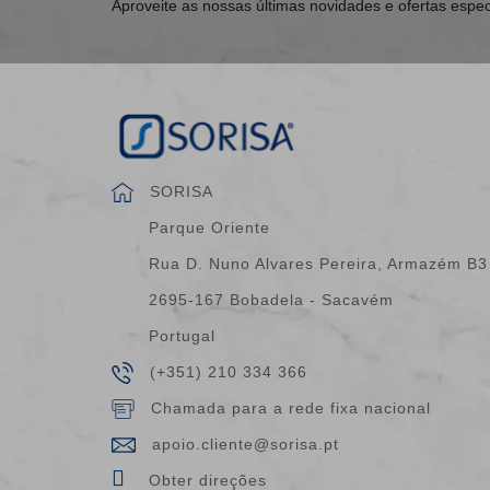
Aproveite as nossas últimas novidades e ofertas espec
SORISA
Parque Oriente
Rua D. Nuno Alvares Pereira, Armazém B3
2695-167 Bobadela - Sacavém
Portugal
(+351) 210 334 366
Chamada para a rede fixa nacional
apoio.cliente@sorisa.pt
Obter direções