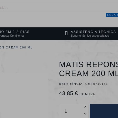
LOJA 
NEGÓCIO
MARCAS
SERVIÇOS
PRO
IO EM 2-3 DIAS
ASSISTÊNCIA TÉCNICA
ortugal Continental
Suporte técnico especializado
ON CREAM 200 ML
MATIS REPON
CREAM 200 M
REFERÊNCIA:
CMT0710161
43,85 €
COM IVA