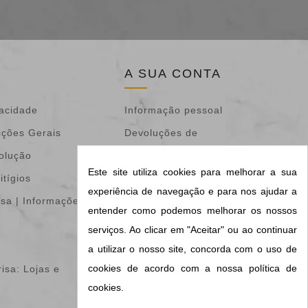
A SUA CONTA
vacidade
Informação pessoal
ições Gerais
Devoluções de
volução
mercadoria
Este site utiliza cookies para melhorar a sua
itígios
Encomendas
experiência de navegação e para nos ajudar a
isa | Informações &
Notas de crédito
entender como podemos melhorar os nossos
Endereços
serviços. Ao clicar em "Aceitar" ou ao continuar
Vales de desconto
a utilizar o nosso site, concorda com o uso de
cookies de acordo com a nossa política de
isa: Lojas e
Os meus alertas
cookies.
Configurações de