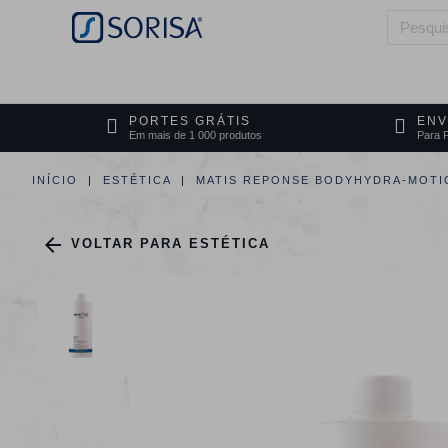
HOME
QUEM SOMOS
ÁREAS DE 
PORTES GRÁTIS
ENV
Em mais de 1 000 produtos
Para P
INÍCIO
ESTÉTICA
MATIS REPONSE BODYHYDRA-MOTI

VOLTAR PARA ESTÉTICA