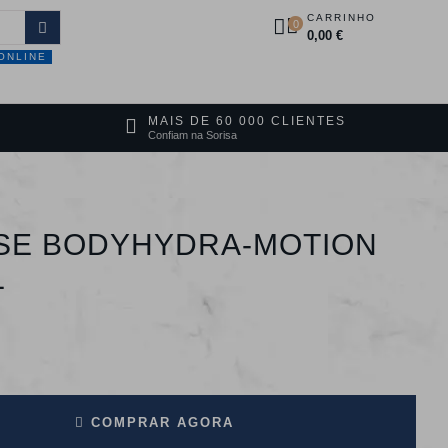
CARRINHO
0
0,00 €
ONLINE
DUTOS
PROMOÇÕES
CONTACTOS
MAIS DE 60 000 CLIENTES
Confiam na Sorisa
SE BODYHYDRA-MOTION
L
COMPRAR AGORA