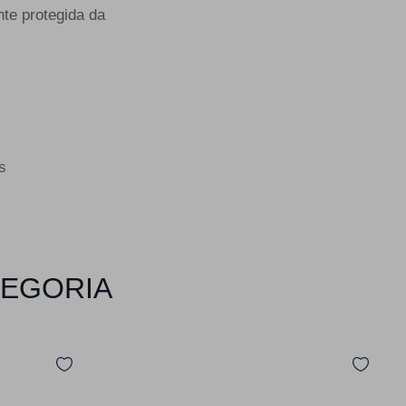
nte protegida da
s
TEGORIA