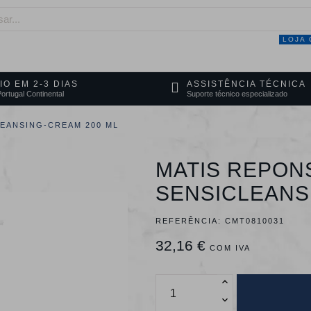
LOJA 
NEGÓCIO
MARCAS
SERVIÇOS
PRO
IO EM 2-3 DIAS
ASSISTÊNCIA TÉCNICA
ortugal Continental
Suporte técnico especializado
LEANSING-CREAM 200 ML
MATIS REPON
SENSICLEANS
REFERÊNCIA:
CMT0810031
32,16 €
COM IVA