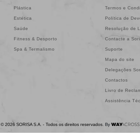
Plástica
Termos e Cond
Estética
Política de De
Saúde
Resolução de L
Fitness & Desporto
Contacte a Sor
Spa & Termalismo
Suporte
Mapa do site
Delegações Sor
Contactos
Livro de Recl
Assistência Té
© 2026 SORISA S.A. - Todos os direitos reservados.
By