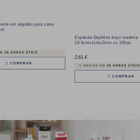
ente em algodão para zona
cm
Espátula Depilève buço madeira
10.6cmx1cmx2mm cx 100un
EM
48 HORAS ÚTEIS
2,61 €
Preço
COMPRAR
ENVIOS EM
48 HORAS ÚTEIS
COMPRAR