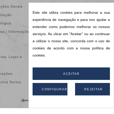
ições Gerais
Devoluções de
Este site utiliza cookies para melhorar a sua
volução
mercadoria
experiência de navegação e para nos ajudar a
itígios
Encomendas
entender como podemos melhorar os nossos
isa | Informações &
Notas de crédito
serviços. Ao clicar em "Aceitar" ou ao continuar
Endereços
a utilizar o nosso site, concorda com o uso de
cookies de acordo com a nossa política de
Vales de desconto
cookies.
isa: Lojas e
Os meus alertas
Informações do meu
amações
blog
ACEITAR
cnica Sorisa
CONFIGURAR
REJEITAR
Apoio