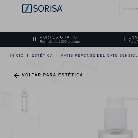
HOME
QUEM SOMOS
ÁREAS DE 
PORTES GRÁTIS
ENV
Em mais de 1 000 produtos
Para P
INÍCIO
ESTÉTICA
MATIS REPONSE DELICATE SENSIC

VOLTAR PARA ESTÉTICA