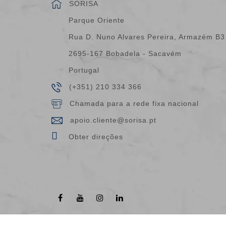
SORISA
Parque Oriente
Rua D. Nuno Alvares Pereira, Armazém B3
2695-167 Bobadela - Sacavém
Portugal
(+351) 210 334 366
Chamada para a rede fixa nacional
apoio.cliente@sorisa.pt
Obter direções