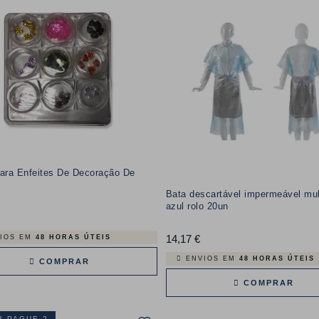
Para Enfeites De Decoração De
Bata descartável impermeável mul
azul rolo 20un
reço
14,17 €
Preço
IOS EM
48 HORAS ÚTEIS
ENVIOS EM
48 HORAS ÚTEIS
COMPRAR
COMPRAR
3 PAGUE 2