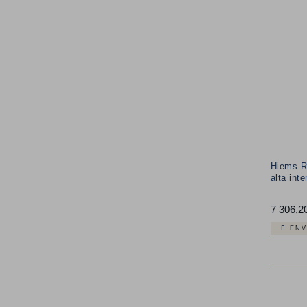
TIPO DE CLIENTE
OUTRAS CATEGORIAS
PREÇO
Hiems-R
alta int
7 306,2
ENV