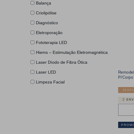
Balança
Criolipólise
Diagnóstico
Eletroporação
Fototerapia LED
Hiems – Estimulação Eletromagnética
Laser Díodo de Fibra Ótica
Laser LED
Remodel
P/Corpo
Limpeza Facial
EXCL
Limpeza Hidrofacial
ENV
Lipolise Enzimática
Microagulhamento
Multifuncional
PROM
Ondas Acústicas