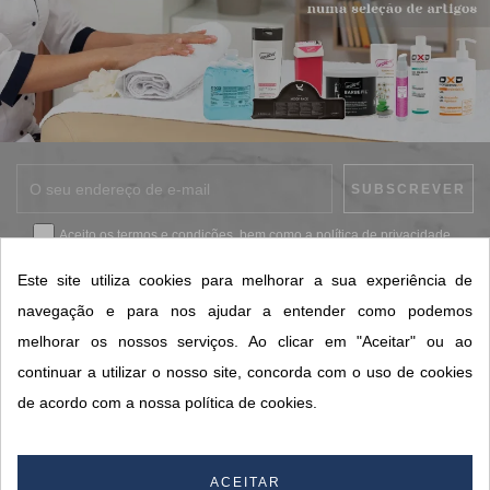
Aceito os
termos e condições
, bem como a
política de privacidade
.
*
Este site utiliza cookies para melhorar a sua experiência de
navegação e para nos ajudar a entender como podemos
melhorar os nossos serviços. Ao clicar em "Aceitar" ou ao
CONTACTOS SORISA
continuar a utilizar o nosso site, concorda com o uso de cookies
ÁREAS DE NEGÓCIO
de acordo com a nossa política de cookies.
A SORISA
A SUA CONTA
ACEITAR