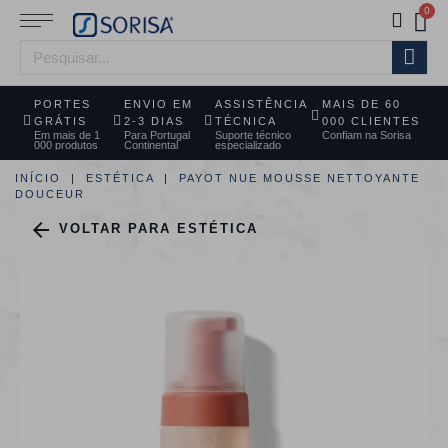
PORTES
ENVIO EM
ASSISTÊNCIA
MAIS DE 60
GRÁTIS
2-3 DIAS
TÉCNICA
000 CLIENTES
Em mais de 1
Para Portugal
Suporte técnico
Confiam na Sorisa
000 produtos
Continental
especializado
INÍCIO
ESTÉTICA
PAYOT NUE MOUSSE NETTOYANTE
DOUCEUR

VOLTAR PARA ESTÉTICA