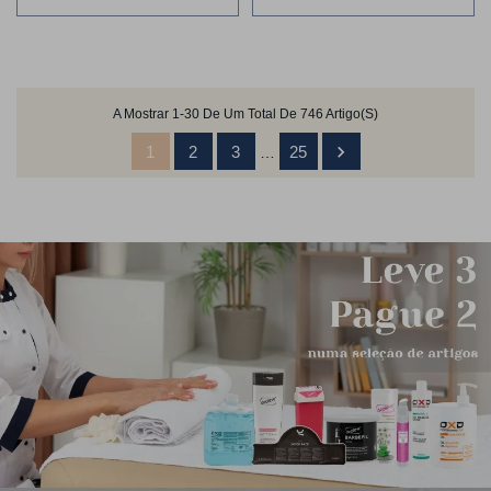
A Mostrar 1-30 De Um Total De 746 Artigo(s)

1
2
3
25
…