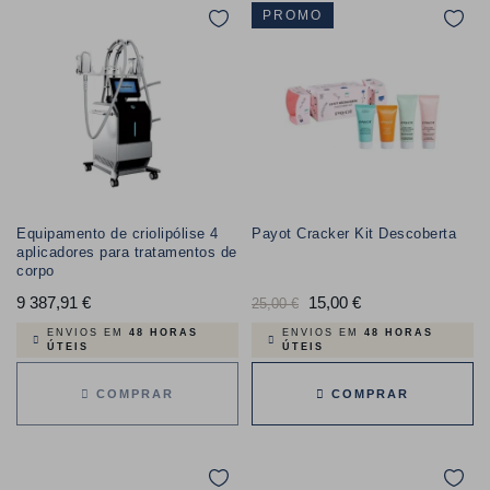
PROMO
Equipamento de criolipólise 4
Payot Cracker Kit Descoberta
aplicadores para tratamentos de
corpo
9 387,91 €
Preço
Preço
15,00 €
Preço
25,00 €
normal
ENVIOS EM
48 HORAS
ENVIOS EM
48 HORAS
ÚTEIS
ÚTEIS
COMPRAR
COMPRAR