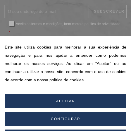
Aceito os
termos e condições
, bem como a
política de privacidade
.
*
Este site utiliza cookies para melhorar a sua experiência de
CONTACTOS SORISA
navegação e para nos ajudar a entender como podemos
melhorar os nossos serviços. Ao clicar em "Aceitar" ou ao
ÁREAS DE NEGÓCIO
continuar a utilizar o nosso site, concorda com o uso de cookies
A SORISA
de acordo com a nossa política de cookies.
A SUA CONTA
ACEITAR
© 2026 SORISA S.A. - Todos os direitos reservados.
CONFIGURAR
By