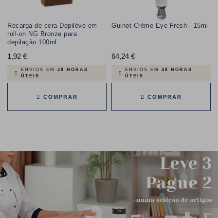
Recarga de cera Depilève em
Guinot Crème Eye Fresh - 15ml
roll-on NG Bronze para
depilação 100ml
1,92 €
Preço
64,24 €
Preço
ENVIOS EM
48 HORAS
ENVIOS EM
48 HORAS
ÚTEIS
ÚTEIS
COMPRAR
COMPRAR