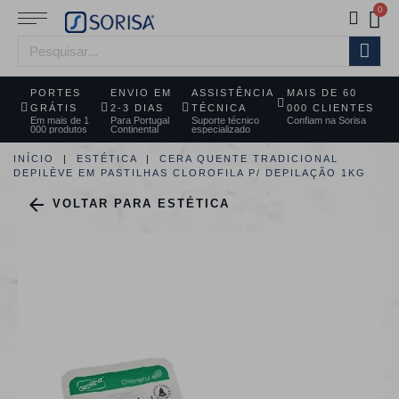
PORTES
ENVIO EM
ASSISTÊNCIA
MAIS DE 60
GRÁTIS
2-3 DIAS
TÉCNICA
000 CLIENTES
Em mais de 1
Para Portugal
Suporte técnico
Confiam na Sorisa
000 produtos
Continental
especializado
INÍCIO
ESTÉTICA
CERA QUENTE TRADICIONAL
DEPILÈVE EM PASTILHAS CLOROFILA P/ DEPILAÇÃO 1KG

VOLTAR PARA ESTÉTICA