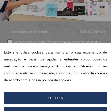
Aceito os
termos e condições
, bem como a
política de privacidade
.
*
Este site utiliza cookies para melhorar a sua experiência de
navegação e para nos ajudar a entender como podemos
melhorar os nossos serviços. Ao clicar em "Aceitar" ou ao
CONTACTOS SORISA
continuar a utilizar o nosso site, concorda com o uso de cookies
ÁREAS DE NEGÓCIO
de acordo com a nossa política de cookies.
A SORISA
A SUA CONTA
ACEITAR