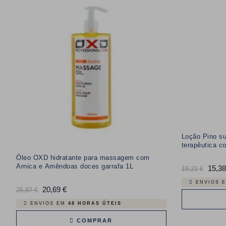
Loção Pino s
terapêutica c
Óleo OXD hidratante para massagem com
Arnica e Amêndoas doces garrafa 1L
Preço
15,38
19,21 €
normal
ENVIOS 
Preço
20,69 €
Preço
25,87 €
normal
ENVIOS EM
48 HORAS ÚTEIS
COMPRAR