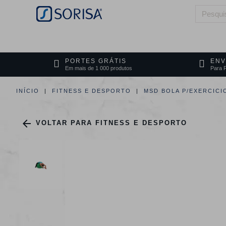
HOME
QUEM SOMOS
ÁREAS DE 
PORTES GRÁTIS
ENV
Em mais de 1 000 produtos
Para P
INÍCIO
FITNESS E DESPORTO
MSD BOLA P/EXERCICI

VOLTAR PARA FITNESS E DESPORTO