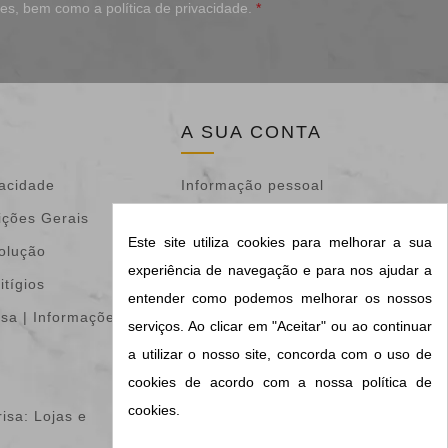
ões
, bem como a
política de privacidade
.
*
A SUA CONTA
vacidade
Informação pessoal
ições Gerais
Devoluções de
Este site utiliza cookies para melhorar a sua
volução
mercadoria
experiência de navegação e para nos ajudar a
itígios
Encomendas
entender como podemos melhorar os nossos
isa | Informações &
Notas de crédito
serviços. Ao clicar em "Aceitar" ou ao continuar
Endereços
a utilizar o nosso site, concorda com o uso de
cookies de acordo com a nossa política de
Vales de desconto
cookies.
isa: Lojas e
Os meus alertas