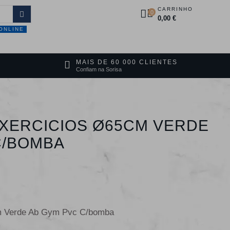
CARRINHO
0
0,00 €
ONLINE
DUTOS
PROMOÇÕES
CONTACTOS
MAIS DE 60 000 CLIENTES
Confiam na Sorisa
EXERCICIOS Ø65CM VERDE
C/BOMBA
m Verde Ab Gym Pvc C/bomba