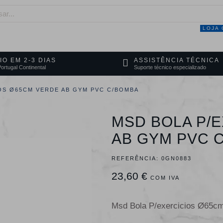
LOJA 
NEGÓCIO
MARCAS
SERVIÇOS
PRO
IO EM 2-3 DIAS
ASSISTÊNCIA TÉCNICA
ortugal Continental
Suporte técnico especializado
OS Ø65CM VERDE AB GYM PVC C/BOMBA
MSD BOLA P/
AB GYM PVC 
REFERÊNCIA:
0GN0883
23,60 €
COM IVA
Msd Bola P/exercicios Ø65c