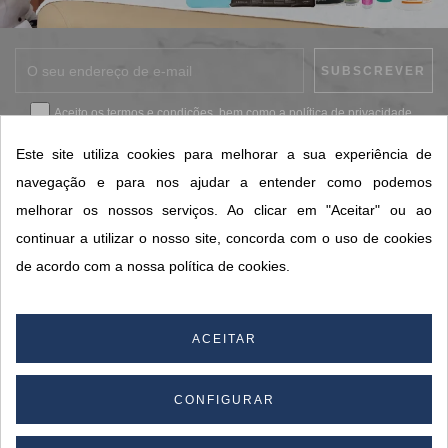
Aceito os
termos e condições
, bem como a
política de privacidade
.
*
Este site utiliza cookies para melhorar a sua experiência de
navegação e para nos ajudar a entender como podemos
melhorar os nossos serviços. Ao clicar em "Aceitar" ou ao
CONTACTOS SORISA
continuar a utilizar o nosso site, concorda com o uso de cookies
ÁREAS DE NEGÓCIO
de acordo com a nossa política de cookies.
A SORISA
A SUA CONTA
ACEITAR
CONFIGURAR
© 2026 SORISA S.A. - Todos os direitos reservados.
By