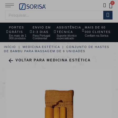
PORTES
ENVIO EM
ASSISTÊNCIA
MAIS DE 60
GRÁTIS
2-3 DIAS
TÉCNICA
000 CLIENTES
Em mais de 1
Para Portugal
Suporte técnico
Confiam na Sorisa
000 produtos
Continental
especializado
INÍCIO
MEDICINA ESTÉTICA
CONJUNTO DE HASTES
DE BAMBU PARA MASSAGEM DE 6 UNIDADES

VOLTAR PARA MEDICINA ESTÉTICA