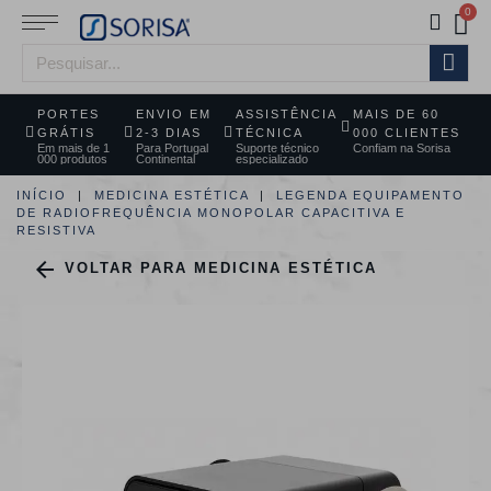
PORTES
ENVIO EM
ASSISTÊNCIA
MAIS DE 60
GRÁTIS
2-3 DIAS
TÉCNICA
000 CLIENTES
Em mais de 1
Para Portugal
Suporte técnico
Confiam na Sorisa
000 produtos
Continental
especializado
INÍCIO
MEDICINA ESTÉTICA
LEGENDA EQUIPAMENTO
DE RADIOFREQUÊNCIA MONOPOLAR CAPACITIVA E
RESISTIVA

VOLTAR PARA MEDICINA ESTÉTICA