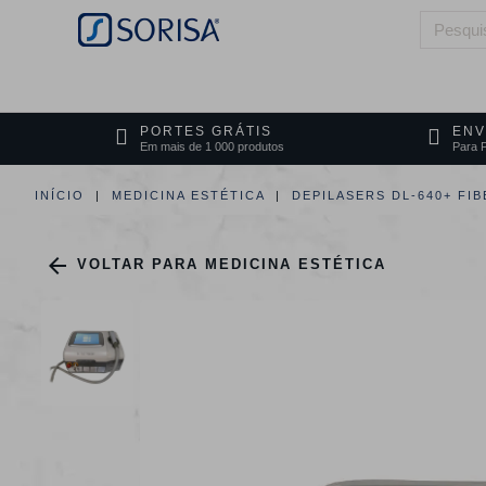
HOME
QUEM SOMOS
ÁREAS DE 
PORTES GRÁTIS
ENV
Em mais de 1 000 produtos
Para P
INÍCIO
MEDICINA ESTÉTICA
DEPILASERS DL-640+ FI

VOLTAR PARA MEDICINA ESTÉTICA