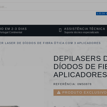
LOJA 
NEGÓCIO
MARCAS
SERVIÇOS
PRO
IO EM 2-3 DIAS
ASSISTÊNCIA TÉCNICA
ortugal Continental
Suporte técnico especializado
BER LASER DE DÍODOS DE FIBRA ÓTICA COM 3 APLICADORES
DEPILASERS D
DÍODOS DE FI
APLICADORE
REFERÊNCIA:
0MS0878
PRODUTO EXCLUSIVO 