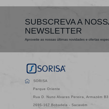
SUBSCREVA A NOSS
NEWSLETTER
Aproveite as nossas últimas novidades e ofertas espec
SORISA
Parque Oriente
Rua D. Nuno Alvares Pereira, Armazém B3
2695-167 Bobadela - Sacavém