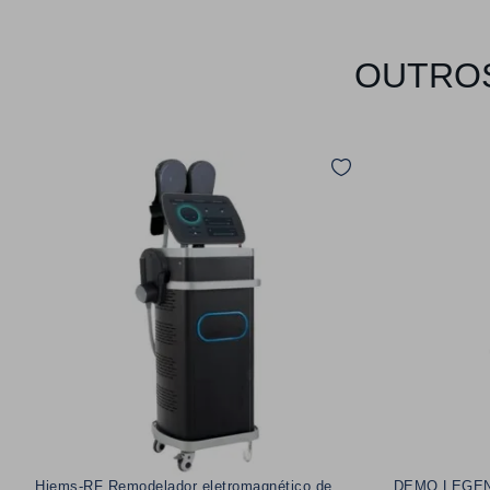
OUTROS
Hiems-RF Remodelador eletromagnético de
DEMO LEGEND