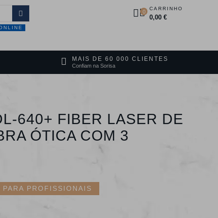
CARRINHO
0
0,00 €
ONLINE
DUTOS
PROMOÇÕES
CONTACTOS
MAIS DE 60 000 CLIENTES
Confiam na Sorisa
L-640+ FIBER LASER DE
BRA ÓTICA COM 3
S
PARA PROFISSIONAIS