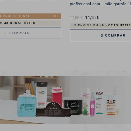
profissional com Limão garrafa 1
O PROFISSIONAIS
Preço
14,15 €
Preço
17,68 €
EM
48 HORAS ÚTEIS
normal
ENVIOS EM
48 HORAS ÚTEIS
COMPRAR
COMPRAR