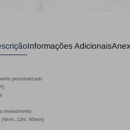
scrição
Informações Adicionais
Anex
mente personalizado
VI)
os
o investimento
ra (4mm, 12m, 60mm)