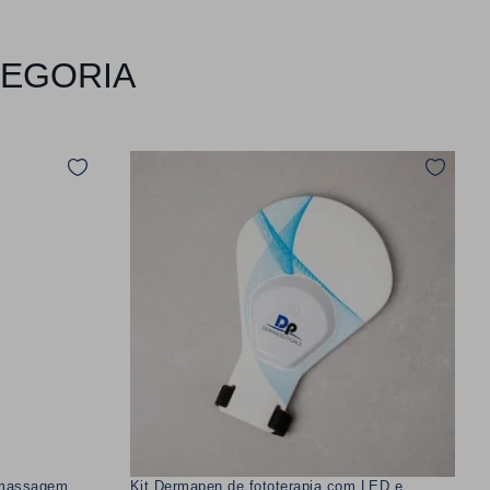
TEGORIA
 massagem
Kit Dermapen de fototerapia com LED e