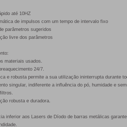
:
rápido até 10HZ
omática de impulsos com um tempo de intervalo fixo
 de parâmetros sugeridos
ição livre dos parâmetros
nto:
os materiais usados.
breaquecimento 24/7.
ca e robusta permite a sua utilização ininterrupta durante to
nto singular, indiferente a influência do pó, humidade e se
iltros.
ução robusta e duradora.
.
ia inferior aos Lasers de Díodo de barras metálicas garant
ndidade.