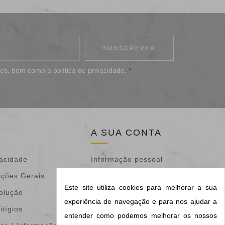
ões
, bem como a
política de privacidade
.
*
A SUA CONTA
vacidade
Informação pessoal
ições Gerais
Devoluções de
Este site utiliza cookies para melhorar a sua
volução
mercadoria
experiência de navegação e para nos ajudar a
itígios
Encomendas
entender como podemos melhorar os nossos