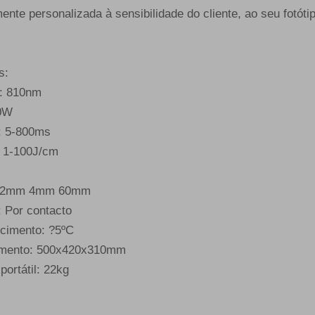
ente personalizada à sensibilidade do cliente, ao seu fotótip
s:
a: 810nm
40W
: 5-800ms
: 1-100J/cm
: 12mm 4mm 60mm
: Por contacto
ecimento: ?5ºC
amento: 500x420x310mm
ortátil: 22kg