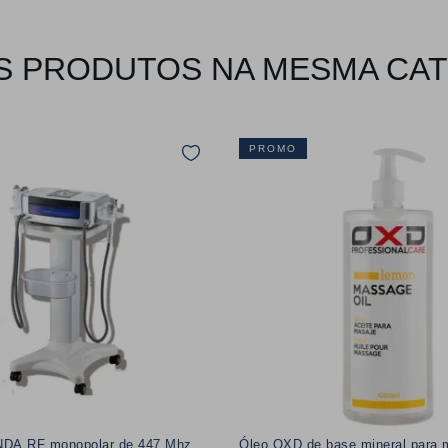
 PRODUTOS NA MESMA CA
PROMO
A RF monopolar de 447 Mhz
Óleo OXD de base mineral para