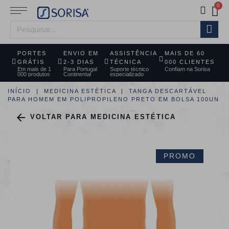
PORTES
ENVIO EM
ASSISTÊNCIA
MAIS DE 60
GRÁTIS
2-3 DIAS
TÉCNICA
000 CLIENTES
Em mais de 1
Para Portugal
Suporte técnico
Confiam na Sorisa
000 produtos
Continental
especializado
INÍCIO
MEDICINA ESTÉTICA
TANGA DESCARTÁVEL
PARA HOMEM EM POLIPROPILENO PRETO EM BOLSA 100UN

VOLTAR PARA MEDICINA ESTÉTICA
PROMO