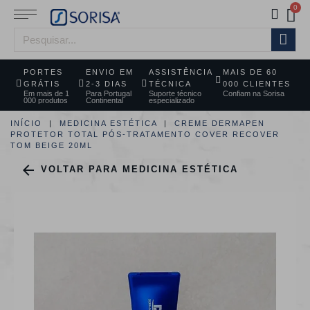
PORTES
ENVIO EM
ASSISTÊNCIA
MAIS DE 60
GRÁTIS
2-3 DIAS
TÉCNICA
000 CLIENTES
Em mais de 1
Para Portugal
Suporte técnico
Confiam na Sorisa
000 produtos
Continental
especializado
INÍCIO
MEDICINA ESTÉTICA
CREME DERMAPEN
PROTETOR TOTAL PÓS-TRATAMENTO COVER RECOVER
TOM BEIGE 20ML

VOLTAR PARA MEDICINA ESTÉTICA