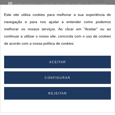
Aceito os
termos e condições
, bem como a
política de privacidade
.
*
Este site utiliza cookies para melhorar a sua experiência de
navegação e para nos ajudar a entender como podemos
melhorar os nossos serviços. Ao clicar em "Aceitar" ou ao
CONTACTOS SORISA
continuar a utilizar o nosso site, concorda com o uso de cookies
ÁREAS DE NEGÓCIO
de acordo com a nossa política de cookies.
A SORISA
A SUA CONTA
ACEITAR
CONFIGURAR
© 2026 SORISA S.A. - Todos os direitos reservados.
By
REJEITAR