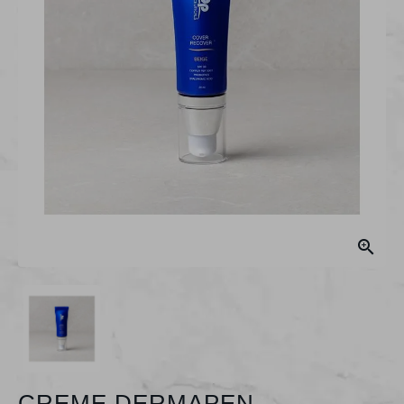

CREME DERMAPEN