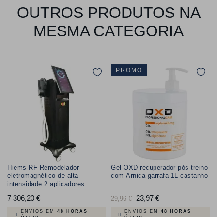
OUTROS PRODUTOS NA
MESMA CATEGORIA
PROMO
Hiems-RF Remodelador
Gel OXD recuperador pós-treino
eletromagnético de alta
com Arnica garrafa 1L castanho
intensidade 2 aplicadores
7 306,20 €
Preço
Preço
23,97 €
Preço
29,96 €
normal
ENVIOS EM
48 HORAS
ENVIOS EM
48 HORAS