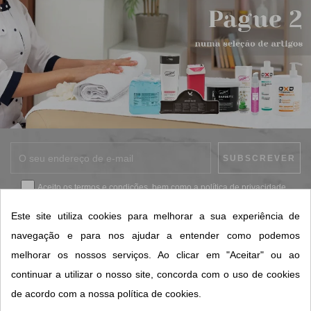
Aceito os
termos e condições
, bem como a
política de privacidade
.
*
Este site utiliza cookies para melhorar a sua experiência de
navegação e para nos ajudar a entender como podemos
melhorar os nossos serviços. Ao clicar em "Aceitar" ou ao
CONTACTOS SORISA
continuar a utilizar o nosso site, concorda com o uso de cookies
ÁREAS DE NEGÓCIO
de acordo com a nossa política de cookies.