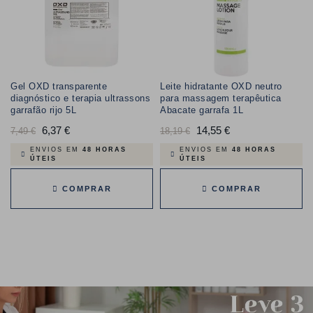
Gel OXD transparente
Leite hidratante OXD neutro
diagnóstico e terapia ultrassons
para massagem terapêutica
garrafão rijo 5L
Abacate garrafa 1L
Preço
6,37 €
Preço
Preço
14,55 €
Preço
7,49 €
18,19 €
normal
normal
ENVIOS EM
48 HORAS
ENVIOS EM
48 HORAS
ÚTEIS
ÚTEIS
COMPRAR
COMPRAR