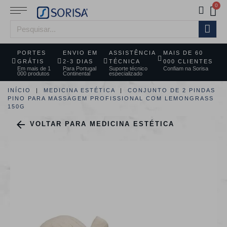
PORTES
ENVIO EM
ASSISTÊNCIA
MAIS DE 60
GRÁTIS
2-3 DIAS
TÉCNICA
000 CLIENTES
Em mais de 1
Para Portugal
Suporte técnico
Confiam na Sorisa
000 produtos
Continental
especializado
INÍCIO
MEDICINA ESTÉTICA
CONJUNTO DE 2 PINDAS
PINO PARA MASSAGEM PROFISSIONAL COM LEMONGRASS
150G

VOLTAR PARA MEDICINA ESTÉTICA