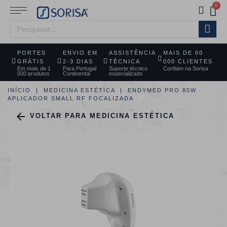
PORTES
ENVIO EM
ASSISTÊNCIA
MAIS DE 60
GRÁTIS
2-3 DIAS
TÉCNICA
000 CLIENTES
Em mais de 1
Para Portugal
Suporte técnico
Confiam na Sorisa
000 produtos
Continental
especializado
INÍCIO
MEDICINA ESTÉTICA
ENDYMED PRO 85W
APLICADOR SMALL RF FOCALIZADA

VOLTAR PARA MEDICINA ESTÉTICA