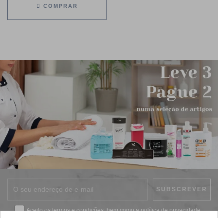
COMPRAR
Aceito os
termos e condições
, bem como a
política de privacidade
.