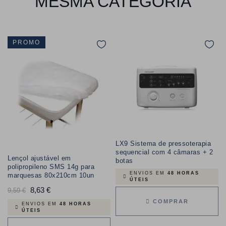
MESMA CATEGORIA
PROMO
LX9 Sistema de pressoterapia
sequencial com 4 câmaras + 2
Lençol ajustável em
botas
polipropileno SMS 14g para
ENVIOS EM
48 HORAS
marquesas 80x210cm 10un
ÚTEIS
Preço
8,63 €
Preço
9,59 €
COMPRAR
normal
ENVIOS EM
48 HORAS
ÚTEIS