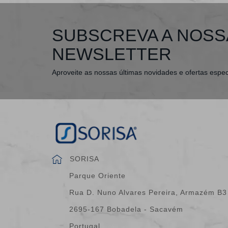
SUBSCREVA A NOSS
NEWSLETTER
Aproveite as nossas últimas novidades e ofertas espec
SORISA
Parque Oriente
Rua D. Nuno Alvares Pereira, Armazém B3
2695-167 Bobadela - Sacavém
Portugal