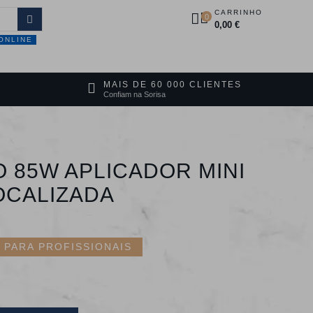
CARRINHO
0
0,00 €
ONLINE
DUTOS
PROMOÇÕES
CONTACTOS
MAIS DE 60 000 CLIENTES
Confiam na Sorisa
 85W APLICADOR MINI
OCALIZADA
PARA PROFISSIONAIS