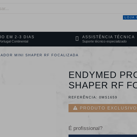
LOJA 
NEGÓCIO
MARCAS
SERVIÇOS
PRO
IO EM 2-3 DIAS
ASSISTÊNCIA TÉCNICA
ortugal Continental
Suporte técnico especializado
CADOR MINI SHAPER RF FOCALIZADA
ENDYMED PRO
SHAPER RF F
REFERÊNCIA:
0MS1659
PRODUTO EXCLUSIVO 
É profissional?