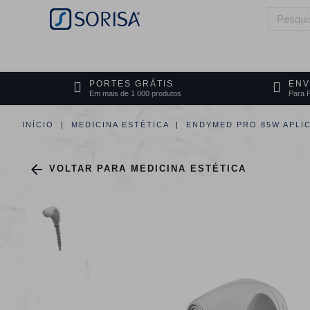
HOME
QUEM SOMOS
ÁREAS DE 
PORTES GRÁTIS
ENV
Em mais de 1 000 produtos
Para P
INÍCIO
MEDICINA ESTÉTICA
ENDYMED PRO 85W APLI

VOLTAR PARA MEDICINA ESTÉTICA