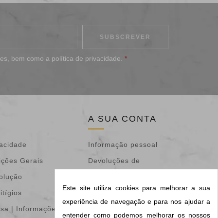
ões
, bem como a
política de privacidade
.
*
A SUA CONTA
vacidade
Informação pessoal
ições Gerais
Devoluções de
volução
mercadoria
Este site utiliza cookies para melhorar a sua
itígios
Encomendas
experiência de navegação e para nos ajudar a
isa | Informações &
Notas de crédito
entender como podemos melhorar os nossos