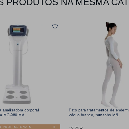
 PRODUTOS NA MESMA CA
a analisadora corporal
Fato para tratamentos de enderm
cia MC-980 MA
vácuo branco, tamanho M/L
O PROFISSIONAIS
13,79 €
Preço