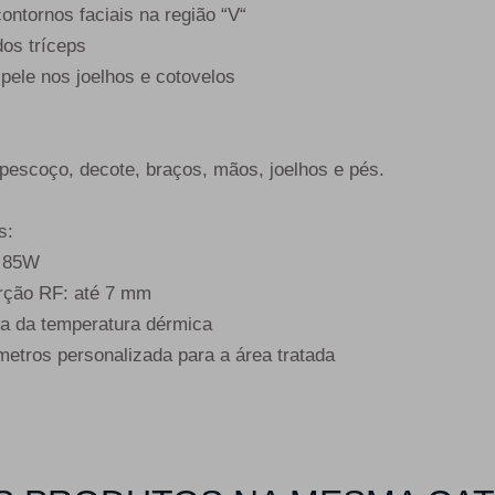
ntornos faciais na região “V“
dos tríceps
pele nos joelhos e cotovelos
pescoço, decote, braços, mãos, joelhos e pés.
s:
é 85W
orção RF: até 7 mm
ua da temperatura dérmica
metros personalizada para a área tratada