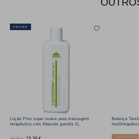
OUTROS
PROMO
Loção Pino super suave para massagem
Balança Tanit
terapêutica com Abacate garrafa 1L
multifrequên
EXCLUSIV
Preço
15,38 €
Preço
19,21 €