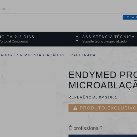
LOJA 
NEGÓCIO
MARCAS
SERVIÇOS
PRO
IO EM 2-3 DIAS
ASSISTÊNCIA TÉCNICA
ortugal Continental
Suporte técnico especializado
CADOR FSR MICROABLAÇÃO RF FRACIONADA
ENDYMED PRO
MICROABLAÇÃ
REFERÊNCIA:
0MS1661
PRODUTO EXCLUSIVO 
É profissional?