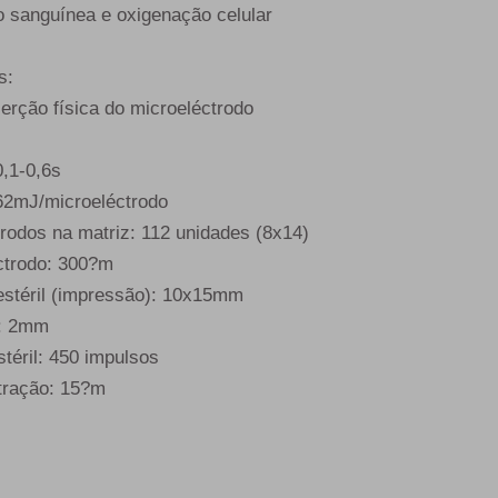
ão sanguínea e oxigenação celular
s:
erção física do microeléctrodo
0,1-0,6s
 62mJ/microeléctrodo
rodos na matriz: 112 unidades (8x14)
ctrodo: 300?m
estéril (impressão): 10x15mm
s: 2mm
estéril: 450 impulsos
tração: 15?m