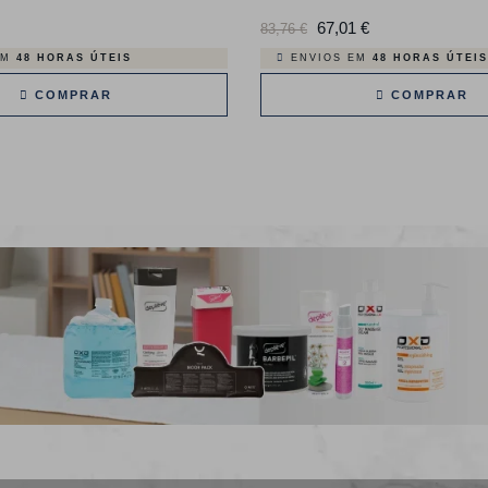
Preço
Preço
67,01 €
Preço
83,76 €
normal
EM
48 HORAS ÚTEIS
ENVIOS EM
48 HORAS ÚTEIS
COMPRAR
COMPRAR