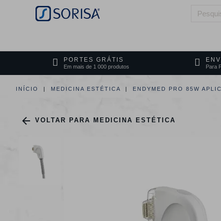
HOME
QUEM SOMOS
ÁREAS DE 
PORTES GRÁTIS
ENV
Em mais de 1 000 produtos
Para P
INÍCIO
MEDICINA ESTÉTICA
ENDYMED PRO 85W APLI

VOLTAR PARA MEDICINA ESTÉTICA