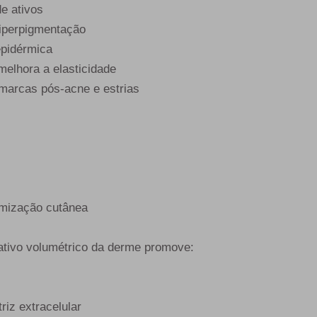
e ativos
hiperpigmentação
epidérmica
 melhora a elasticidade
 marcas pós-acne e estrias
ormização cutânea
ativo volumétrico da derme promove:
riz extracelular