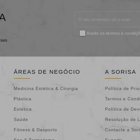
A
Aceito os
termos e condiç
iais
ÁREAS DE NEGÓCIO
A SORISA
Medicina Estética & Cirurgia
Política de Pri
Plástica
Termos e Cond
Estética
Política de De
Saúde
Resolução de L
Fitness & Desporto
Contacte a Sor
Spa & Termalismo
Suporte