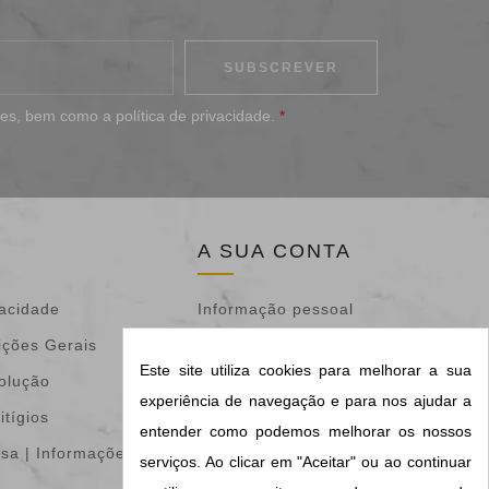
ões
, bem como a
política de privacidade
.
*
A SUA CONTA
vacidade
Informação pessoal
ições Gerais
Devoluções de
Este site utiliza cookies para melhorar a sua
volução
mercadoria
experiência de navegação e para nos ajudar a
itígios
Encomendas
entender como podemos melhorar os nossos
isa | Informações &
Notas de crédito
serviços. Ao clicar em "Aceitar" ou ao continuar
Endereços