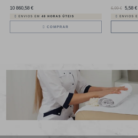
10 860,58 €
Preço
Preço
5,58 €
6,99 €
normal
ENVIOS EM
48 HORAS ÚTEIS
ENVIOS 
COMPRAR