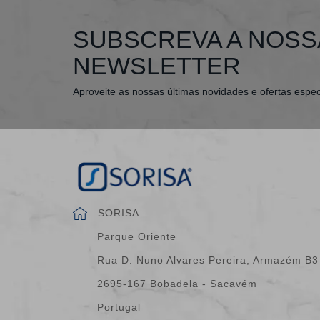
SUBSCREVA A NOSS
NEWSLETTER
Aproveite as nossas últimas novidades e ofertas espec
SORISA
Parque Oriente
Rua D. Nuno Alvares Pereira, Armazém B3
2695-167 Bobadela - Sacavém
Portugal