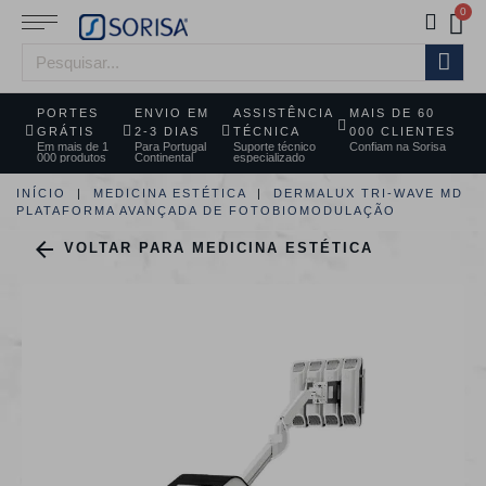
PORTES
ENVIO EM
ASSISTÊNCIA
MAIS DE 60
GRÁTIS
2-3 DIAS
TÉCNICA
000 CLIENTES
Em mais de 1
Para Portugal
Suporte técnico
Confiam na Sorisa
000 produtos
Continental
especializado
INÍCIO
MEDICINA ESTÉTICA
DERMALUX TRI-WAVE MD
PLATAFORMA AVANÇADA DE FOTOBIOMODULAÇÃO

VOLTAR PARA MEDICINA ESTÉTICA