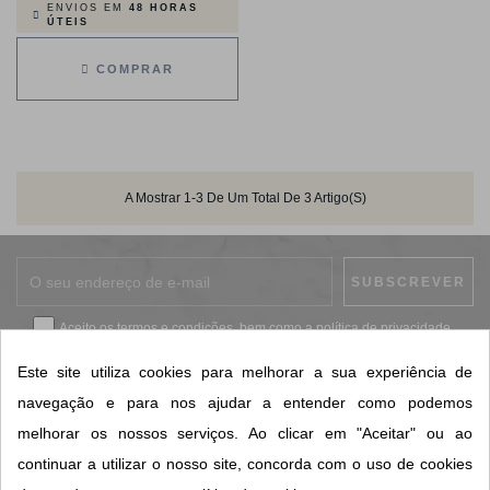
ENVIOS EM
48 HORAS
ÚTEIS
COMPRAR
A Mostrar 1-3 De Um Total De 3 Artigo(s)
Aceito os
termos e condições
, bem como a
política de privacidade
.
*
Este site utiliza cookies para melhorar a sua experiência de
navegação e para nos ajudar a entender como podemos
melhorar os nossos serviços. Ao clicar em "Aceitar" ou ao
CONTACTOS SORISA
continuar a utilizar o nosso site, concorda com o uso de cookies
ÁREAS DE NEGÓCIO