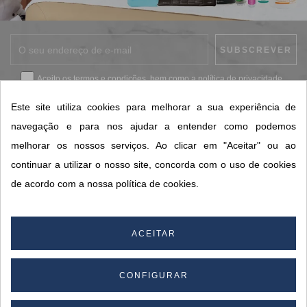
Aceito os
termos e condições
, bem como a
política de privacidade
.
*
Este site utiliza cookies para melhorar a sua experiência de
navegação e para nos ajudar a entender como podemos
melhorar os nossos serviços. Ao clicar em "Aceitar" ou ao
CONTACTOS SORISA
continuar a utilizar o nosso site, concorda com o uso de cookies
ÁREAS DE NEGÓCIO
de acordo com a nossa política de cookies.
A SORISA
A SUA CONTA
ACEITAR
CONFIGURAR
© 2026 SORISA S.A. - Todos os direitos reservados.
By