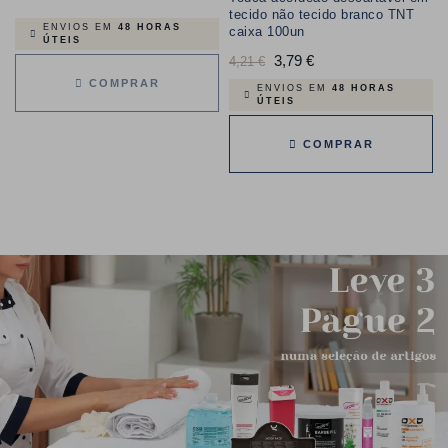
tecido não tecido branco TNT
ENVIOS EM
48 HORAS
caixa 100un
ÚTEIS
Preço
3,79 €
Preço
4,21 €
COMPRAR
normal
ENVIOS EM
48 HORAS
ÚTEIS
COMPRAR