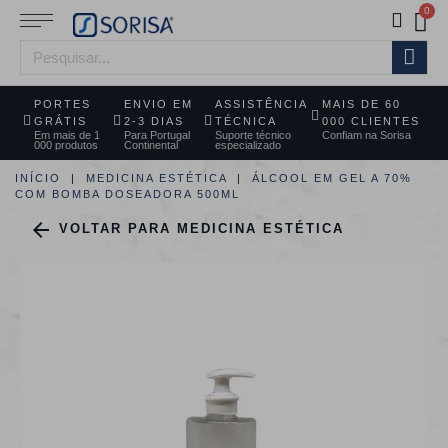
PORTES
ENVIO EM
ASSISTÊNCIA
MAIS DE 60
GRÁTIS
2-3 DIAS
TÉCNICA
000 CLIENTES
Em mais de 1
Para Portugal
Suporte técnico
Confiam na Sorisa
000 produtos
Continental
especializado
INÍCIO
MEDICINA ESTÉTICA
ÁLCOOL EM GEL A 70%
COM BOMBA DOSEADORA 500ML

VOLTAR PARA MEDICINA ESTÉTICA