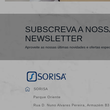
SUBSCREVA A NOSS
NEWSLETTER
Aproveite as nossas últimas novidades e ofertas espec
SORISA
Parque Oriente
Rua D. Nuno Alvares Pereira, Armazém B3