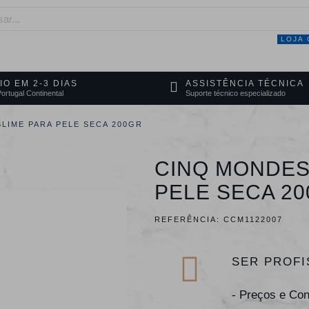
LOJA 
NEGÓCIO
MARCAS
SERVIÇOS
PRO
IO EM 2-3 DIAS
ASSISTÊNCIA TÉCNICA
ortugal Continental
Suporte técnico especializado
LIME PARA PELE SECA 200GR
CINQ MONDES
PELE SECA 2
REFERÊNCIA:
CCM1122007
SER PROFI
- Preços e Co