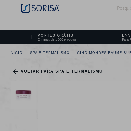
HOME
QUEM SOMOS
ÁREAS DE 
PORTES GRÁTIS
ENV
Em mais de 1 000 produtos
Para P
INÍCIO
SPA E TERMALISMO
CINQ MONDES BAUME SUB

VOLTAR PARA SPA E TERMALISMO