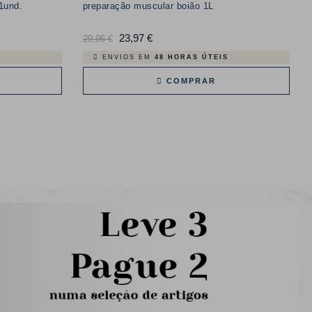
1und.
preparação muscular boião 1L
Preço
23,97 €
Preço
29,96 €
normal
ENVIOS EM
48 HORAS ÚTEIS
COMPRAR