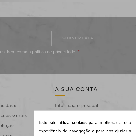
ões
, bem como a
política de privacidade
.
*
A SUA CONTA
vacidade
Informação pessoal
ições Gerais
Devoluções de
Este site utiliza cookies para melhorar a sua
volução
mercadoria
experiência de navegação e para nos ajudar a
itígios
Encomendas