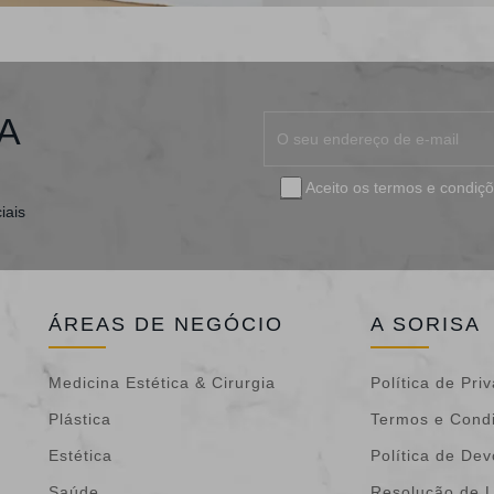
A
Aceito os
termos e condiç
iais
ÁREAS DE NEGÓCIO
A SORISA
Medicina Estética & Cirurgia
Política de Pri
Plástica
Termos e Cond
Estética
Política de De
Saúde
Resolução de L