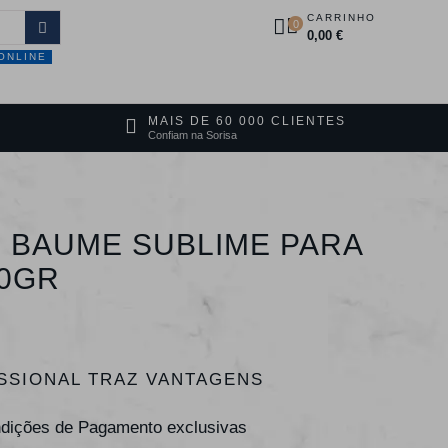
CARRINHO
0
0,00 €
ONLINE
DUTOS
PROMOÇÕES
CONTACTOS
MAIS DE 60 000 CLIENTES
Confiam na Sorisa
 BAUME SUBLIME PARA
00GR
SSIONAL TRAZ VANTAGENS
ndições de Pagamento exclusivas