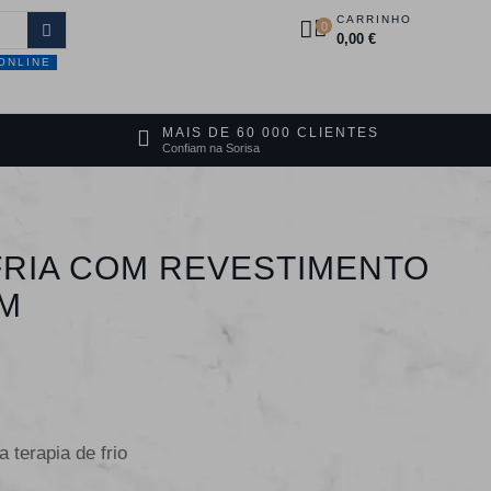
CARRINHO
0
0,00 €
ONLINE
DUTOS
PROMOÇÕES
CONTACTOS
MAIS DE 60 000 CLIENTES
Confiam na Sorisa
RIA COM REVESTIMENTO
CM
 terapia de frio