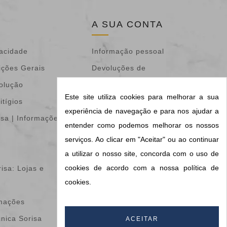
A SUA CONTA
vacidade
Informação pessoal
ições Gerais
Devoluções de
volução
mercadoria
Este site utiliza cookies para melhorar a sua
itígios
Encomendas
experiência de navegação e para nos ajudar a
isa | Informações &
Notas de crédito
entender como podemos melhorar os nossos
Endereços
serviços. Ao clicar em "Aceitar" ou ao continuar
Vales de desconto
a utilizar o nosso site, concorda com o uso de
cookies de acordo com a nossa política de
isa: Lojas e
Os meus alertas
cookies.
Configurações de
amações
cookies
cnica Sorisa
Informações do meu
ACEITAR