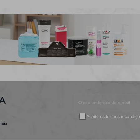
A
Aceito os
termos e condiç
iais