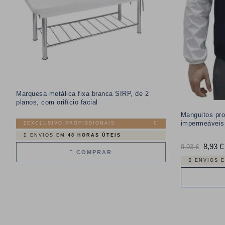
Marquesa metálica fixa branca SIRP, de 2
planos, com orifício facial
Manguitos pro
impermeáveis 
EXCLUSIVO PROFISSIONAIS
ENVIOS EM
48 HORAS ÚTEIS
Preço
8,93 €
9,93 €
COMPRAR
normal
ENVIOS 