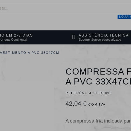
LOJA 
NEGÓCIO
MARCAS
SERVIÇOS
PRO
IO EM 2-3 DIAS
ASSISTÊNCIA TÉCNICA
ortugal Continental
Suporte técnico especializado
VESTIMENTO A PVC 33X47CM
COMPRESSA F
A PVC 33X47
REFERÊNCIA:
0TR0090
42,04 €
COM IVA
A compressa fria indicada para