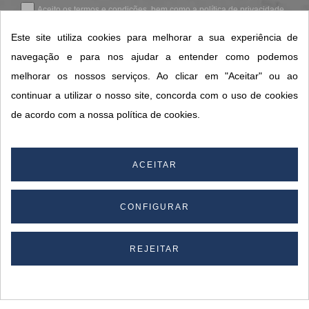
Aceito os
termos e condições
, bem como a
política de privacidade
.
*
Este site utiliza cookies para melhorar a sua experiência de
navegação e para nos ajudar a entender como podemos
melhorar os nossos serviços. Ao clicar em "Aceitar" ou ao
CONTACTOS SORISA
continuar a utilizar o nosso site, concorda com o uso de cookies
ÁREAS DE NEGÓCIO
de acordo com a nossa política de cookies.
A SORISA
A SUA CONTA
ACEITAR
CONFIGURAR
© 2026 SORISA S.A. - Todos os direitos reservados.
By
REJEITAR