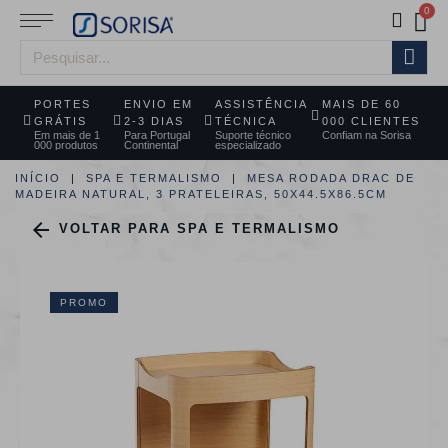
PORTES
ENVIO EM
ASSISTÊNCIA
MAIS DE 60
GRÁTIS
2-3 DIAS
TÉCNICA
000 CLIENTES
Em mais de 1
Para Portugal
Suporte técnico
Confiam na Sorisa
000 produtos
Continental
especializado
INÍCIO
SPA E TERMALISMO
MESA RODADA DRAC DE
MADEIRA NATURAL, 3 PRATELEIRAS, 50X44.5X86.5CM

VOLTAR PARA SPA E TERMALISMO
PROMO