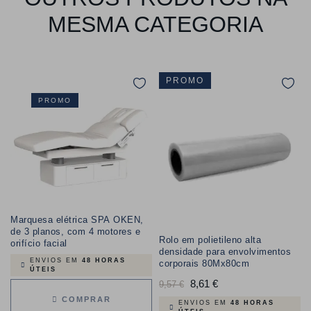
MESMA CATEGORIA
PROMO
PROMO
Marquesa elétrica SPA OKEN,
de 3 planos, com 4 motores e
Rolo em polietileno alta
orifício facial
densidade para envolvimentos
ENVIOS EM
48 HORAS
corporais 80Mx80cm
ÚTEIS
Preço
8,61 €
Preço
9,57 €
COMPRAR
normal
ENVIOS EM
48 HORAS