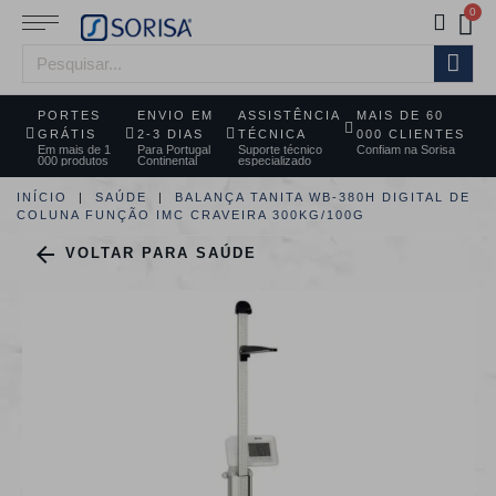
PORTES
ENVIO EM
ASSISTÊNCIA
MAIS DE 60
GRÁTIS
2-3 DIAS
TÉCNICA
000 CLIENTES
Em mais de 1
Para Portugal
Suporte técnico
Confiam na Sorisa
000 produtos
Continental
especializado
INÍCIO
SAÚDE
BALANÇA TANITA WB-380H DIGITAL DE
COLUNA FUNÇÃO IMC CRAVEIRA 300KG/100G

VOLTAR PARA SAÚDE