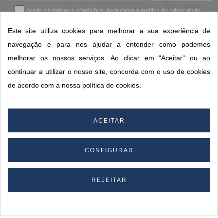
Aceito os
termos e condições
, bem como a
política de privacidade
.
*
Este site utiliza cookies para melhorar a sua experiência de
navegação e para nos ajudar a entender como podemos
melhorar os nossos serviços. Ao clicar em "Aceitar" ou ao
CONTACTOS SORISA
continuar a utilizar o nosso site, concorda com o uso de cookies
ÁREAS DE NEGÓCIO
de acordo com a nossa política de cookies.
A SORISA
A SUA CONTA
ACEITAR
CONFIGURAR
© 2026 SORISA S.A. - Todos os direitos reservados.
By
REJEITAR