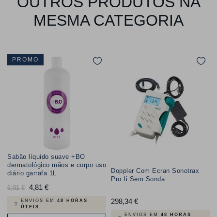
OUTROS PRODUTOS NA
MESMA CATEGORIA
PROMO
Sabão líquido suave +BO
dermatológico mãos e corpo uso
Doppler Com Ecran Sonotrax
diário garrafa 1L
Pro Ii Sem Sonda
Preço
4,81 €
Preço
6,01 €
normal
298,34 €
Preço
ENVIOS EM
48 HORAS
ÚTEIS
ENVIOS EM
48 HORAS