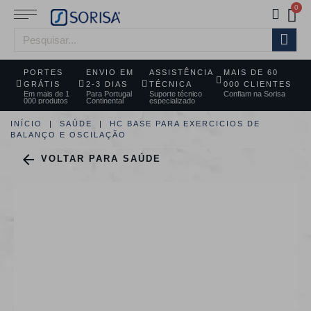
PORTES
ENVIO EM
ASSISTÊNCIA
MAIS DE 60
GRÁTIS
2-3 DIAS
TÉCNICA
000 CLIENTES
Em mais de 1
Para Portugal
Suporte técnico
Confiam na Sorisa
000 produtos
Continental
especializado
INÍCIO
SAÚDE
HC BASE PARA EXERCICIOS DE
BALANÇO E OSCILAÇÃO

VOLTAR PARA SAÚDE