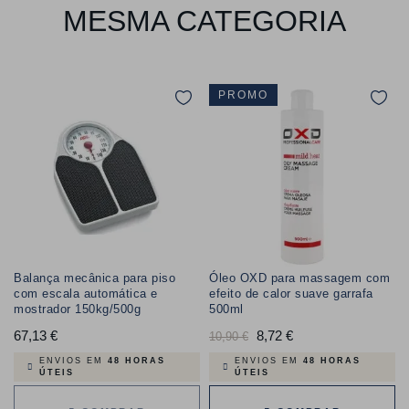
MESMA CATEGORIA
PROMO
Balança mecânica para piso
Óleo OXD para massagem com
com escala automática e
efeito de calor suave garrafa
mostrador 150kg/500g
500ml
67,13 €
Preço
Preço
8,72 €
Preço
10,90 €
normal
ENVIOS EM
48 HORAS
ENVIOS EM
48 HORAS
ÚTEIS
ÚTEIS