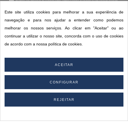
Aceito os
termos e condições
, bem como a
política de privacidade
.
*
Este site utiliza cookies para melhorar a sua experiência de
navegação e para nos ajudar a entender como podemos
melhorar os nossos serviços. Ao clicar em "Aceitar" ou ao
CONTACTOS SORISA
continuar a utilizar o nosso site, concorda com o uso de cookies
ÁREAS DE NEGÓCIO
de acordo com a nossa política de cookies.
A SORISA
A SUA CONTA
ACEITAR
CONFIGURAR
© 2026 SORISA S.A. - Todos os direitos reservados.
By
REJEITAR