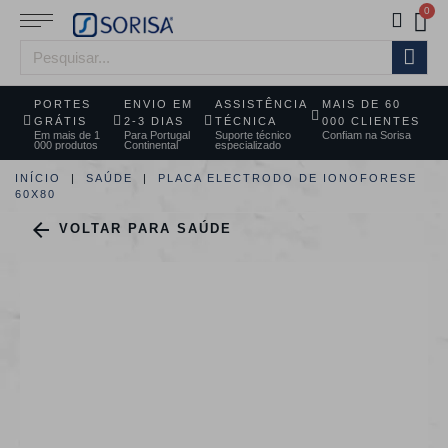
PORTES
ENVIO EM
ASSISTÊNCIA
MAIS DE 60
GRÁTIS
2-3 DIAS
TÉCNICA
000 CLIENTES
Em mais de 1
Para Portugal
Suporte técnico
Confiam na Sorisa
000 produtos
Continental
especializado
INÍCIO
SAÚDE
PLACA ELECTRODO DE IONOFORESE
60X80

VOLTAR PARA SAÚDE