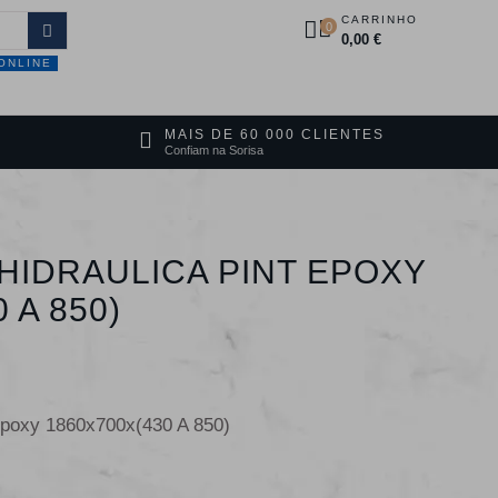
CARRINHO
0
0,00 €
ONLINE
DUTOS
PROMOÇÕES
CONTACTOS
MAIS DE 60 000 CLIENTES
Confiam na Sorisa
HIDRAULICA PINT EPOXY
 A 850)
Epoxy 1860x700x(430 A 850)