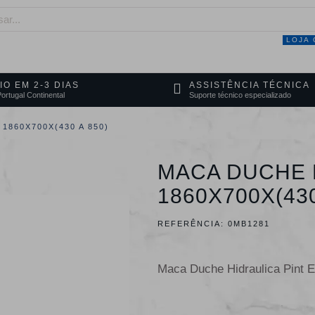
LOJA 
NEGÓCIO
MARCAS
SERVIÇOS
PRO
IO EM 2-3 DIAS
ASSISTÊNCIA TÉCNICA
ortugal Continental
Suporte técnico especializado
1860X700X(430 A 850)
MACA DUCHE 
1860X700X(430
REFERÊNCIA:
0MB1281
Maca Duche Hidraulica Pint 