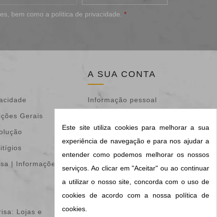
ões
, bem como a
política de privacidade
.
*
A SUA CONTA
vacidade
Informação pessoal
ições Gerais
Devoluções de
Este site utiliza cookies para melhorar a sua
volução
mercadoria
experiência de navegação e para nos ajudar a
itígios
Encomendas
entender como podemos melhorar os nossos
isa | Informações &
Notas de crédito
serviços. Ao clicar em "Aceitar" ou ao continuar
Endereços
a utilizar o nosso site, concorda com o uso de
cookies de acordo com a nossa política de
Vales de desconto
cookies.
isa: Lojas e
Os meus alertas