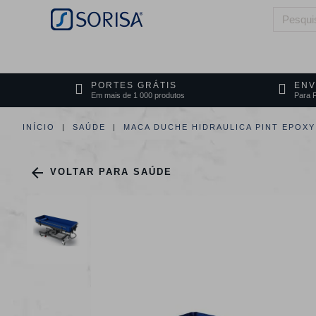
HOME
QUEM SOMOS
ÁREAS DE 
PORTES GRÁTIS
ENV
Em mais de 1 000 produtos
Para P
INÍCIO
SAÚDE
MACA DUCHE HIDRAULICA PINT EPOXY 

VOLTAR PARA SAÚDE