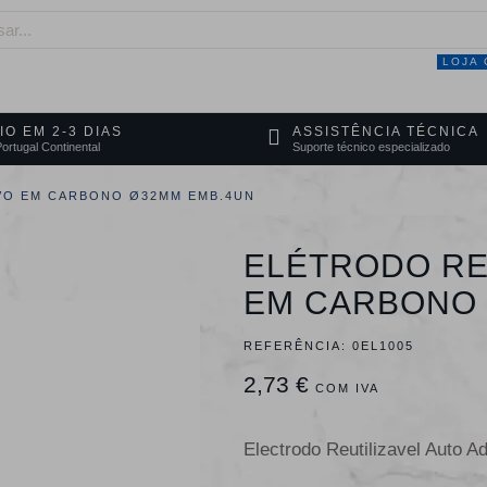
LOJA 
NEGÓCIO
MARCAS
SERVIÇOS
PRO
IO EM 2-3 DIAS
ASSISTÊNCIA TÉCNICA
ortugal Continental
Suporte técnico especializado
VO EM CARBONO Ø32MM EMB.4UN
ELÉTRODO RE
EM CARBONO 
REFERÊNCIA:
0EL1005
2,73 €
COM IVA
Electrodo Reutilizavel Aut