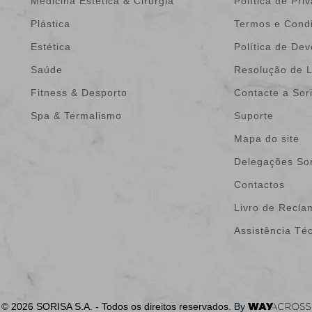
Medicina Estética & Cirurgia
Política de Pri
Plástica
Termos e Cond
Estética
Política de De
Saúde
Resolução de L
Fitness & Desporto
Contacte a Sor
Spa & Termalismo
Suporte
Mapa do site
Delegações Sor
Contactos
Livro de Recl
Assistência Té
© 2026 SORISA S.A. - Todos os direitos reservados.
By