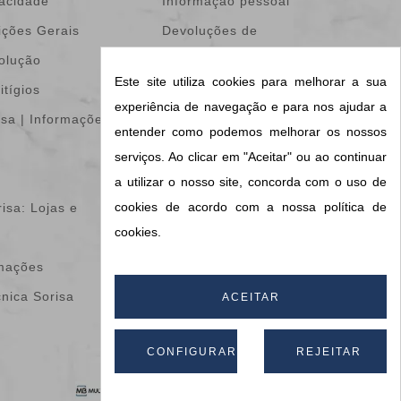
vacidade
Informação pessoal
ições Gerais
Devoluções de
volução
mercadoria
Este site utiliza cookies para melhorar a sua
itígios
Encomendas
experiência de navegação e para nos ajudar a
isa | Informações &
Notas de crédito
entender como podemos melhorar os nossos
Endereços
serviços. Ao clicar em "Aceitar" ou ao continuar
Vales de desconto
a utilizar o nosso site, concorda com o uso de
cookies de acordo com a nossa política de
isa: Lojas e
Os meus alertas
cookies.
Configurações de
amações
cookies
cnica Sorisa
Informações do meu
ACEITAR
blog
CONFIGURAR
REJEITAR
Apoio