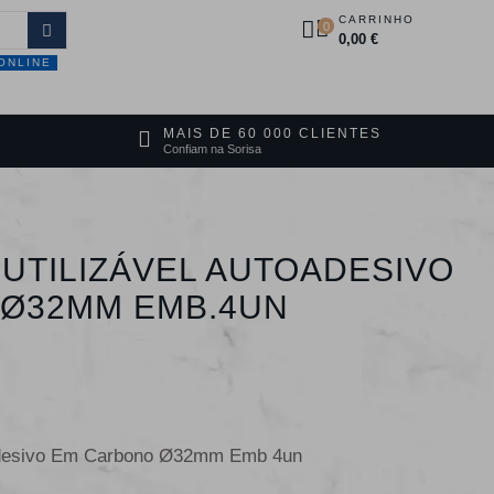
CARRINHO
0
0,00 €
ONLINE
DUTOS
PROMOÇÕES
CONTACTOS
MAIS DE 60 000 CLIENTES
Confiam na Sorisa
UTILIZÁVEL AUTOADESIVO
Ø32MM EMB.4UN
o Adesivo Em Carbono Ø32mm Emb 4un