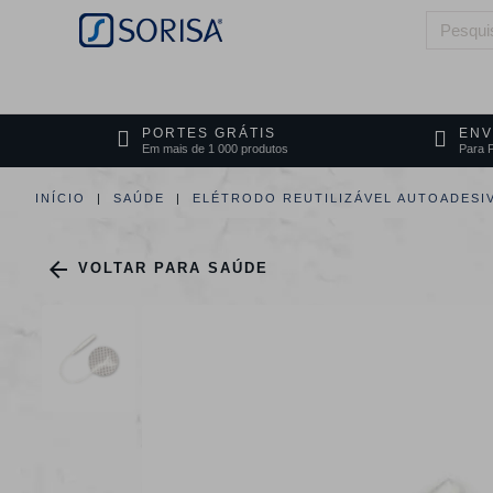
HOME
QUEM SOMOS
ÁREAS DE 
PORTES GRÁTIS
ENV
Em mais de 1 000 produtos
Para P
INÍCIO
SAÚDE
ELÉTRODO REUTILIZÁVEL AUTOADESI

VOLTAR PARA SAÚDE